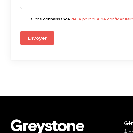
J'ai pris connaissance
de la politique de confidentiali
Envoyer
Gén
À p