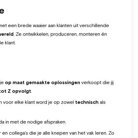
se
et een brede waaier aan klanten uit verschillende
wereld
. Ze ontwikkelen, produceren, monteren én
 klant.
 je
op maat gemaakte oplossingen
verkoopt die jij
 tot Z opvolgt
.
 voor elke klant word je op zowel
technisch
als
da in met de nodige afspraken.
en collega’s die je alle knepen van het vak leren. Zo