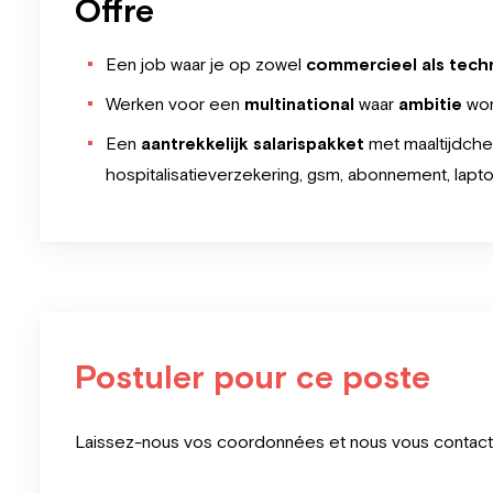
Offre
Een job waar je op zowel
commercieel als tech
Werken voor een
multinational
waar
ambitie
wor
Een
aantrekkelijk salarispakket
met maaltijdcheq
hospitalisatieverzekering, gsm, abonnement, lap
Postuler pour ce poste
Leave
Laissez-nous vos coordonnées et nous vous contacter
this
field