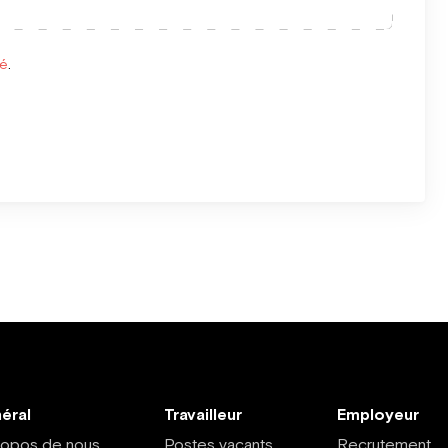
té
.
éral
Travailleur
Employeur
ropos de nous
Postes vacants
Recrutement