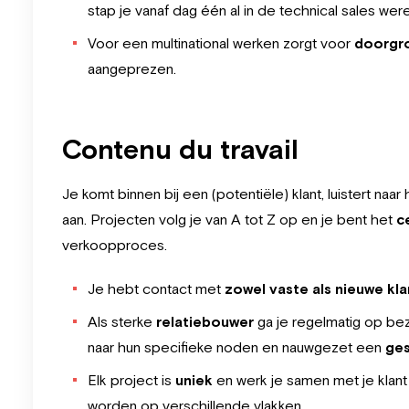
stap je vanaf dag één al in de technical sales were
Voor een multinational werken zorgt voor
doorgr
aangeprezen.
Contenu du travail
Je komt binnen bij een (potentiële) klant, luistert naa
aan. Projecten volg je van A tot Z op en je bent het
ce
verkoopproces.
Je hebt contact met
zowel vaste als nieuwe kl
Als sterke
relatiebouwer
ga je regelmatig op bezo
naar hun specifieke noden en nauwgezet een
ges
Elk project is
uniek
en werk je samen met je klant v
worden op verschillende vlakken.