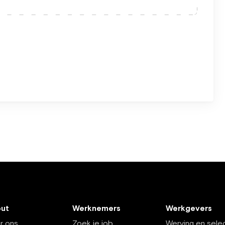
ut
Werknemers
Werkgevers
r ons
Zoek je job
Werving en selec