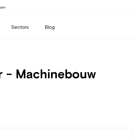
eam
Sectors
Blog
er - Machinebouw