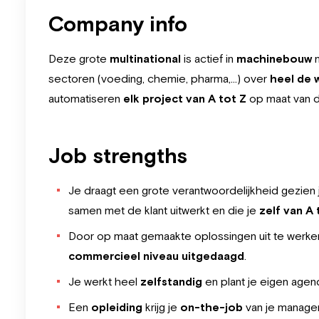
Company info
Deze grote
multinational
is actief in
machinebouw
m
sectoren (voeding, chemie, pharma,…) over
heel de 
automatiseren
elk project van A tot Z
op maat van de
Job strengths
Je draagt een grote verantwoordelijkheid gezien
samen met de klant uitwerkt en die je
zelf van A
Door op maat gemaakte oplossingen uit te werken
commercieel niveau uitgedaagd
.
Je werkt heel
zelfstandig
en plant je eigen agen
Een
opleiding
krijg je
on-the-job
van je manager 