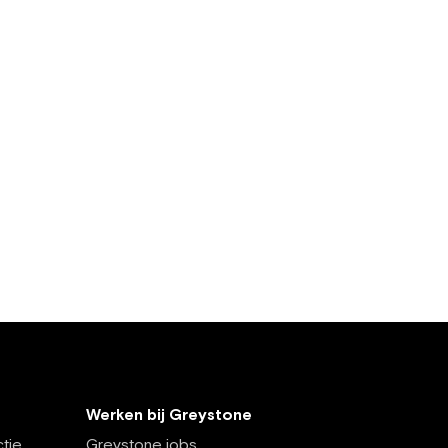
Werken bij Greystone
tie
Greystone jobs