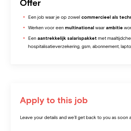
Offer
Een job waar je op zowel
commercieel als tech
Werken voor een
multinational
waar
ambitie
wor
Een
aantrekkelijk salarispakket
met maaltijdcheq
hospitalisatieverzekering, gsm, abonnement, lap
Apply to this job
Leave
Leave your details and we’ll get back to you as soon 
this
field