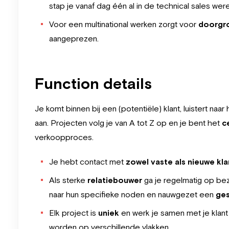
stap je vanaf dag één al in de technical sales were
Voor een multinational werken zorgt voor
doorgr
aangeprezen.
Function details
Je komt binnen bij een (potentiële) klant, luistert naa
aan. Projecten volg je van A tot Z op en je bent het
ce
verkoopproces.
Je hebt contact met
zowel vaste als nieuwe kl
Als sterke
relatiebouwer
ga je regelmatig op bezo
naar hun specifieke noden en nauwgezet een
ges
Elk project is
uniek
en werk je samen met je klant v
worden op verschillende vlakken.