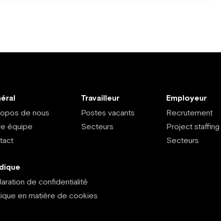
éral
Travailleur
Employeur
ropos de nous
Postes vacants
Recrutement
re équipe
Secteurs
Project staffing
tact
Secteurs
idique
aration de confidentialité
tique en matière de cookies