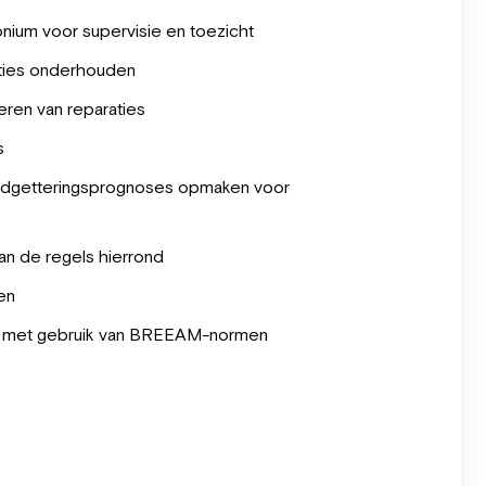
nium voor supervisie en toezicht
aties onderhouden
eren van reparaties
s
budgetteringsprognoses opmaken voor
van de regels hierrond
en
en met gebruik van BREEAM-normen