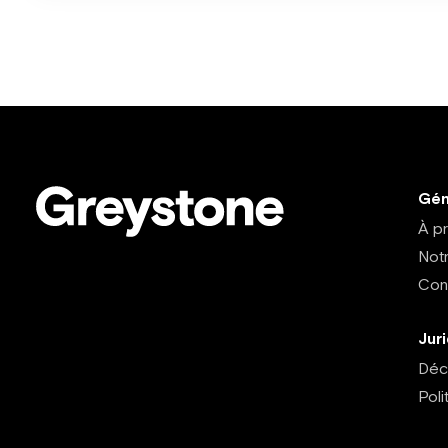
Gén
À p
Not
Con
Jur
Décl
Poli