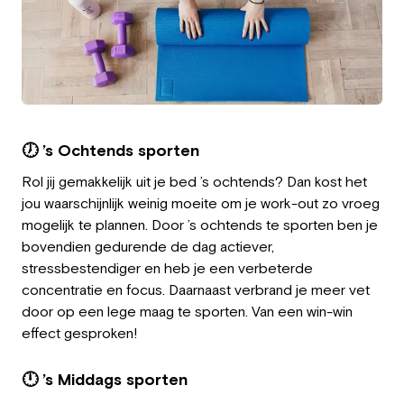
Employeur
Travailler chez Greystone
À propos de nous
Notre équipe
🕖 ’s Ochtends sporten
Rol jij gemakkelijk uit je bed ’s ochtends? Dan kost het
FR
jou waarschijnlijk weinig moeite om je work-out zo vroeg
mogelijk te plannen. Door ’s ochtends te sporten ben je
bovendien gedurende de dag actiever,
stressbestendiger en heb je een verbeterde
concentratie en focus. Daarnaast verbrand je meer vet
door op een lege maag te sporten. Van een win-win
effect gesproken!
🕛 ’s Middags sporten