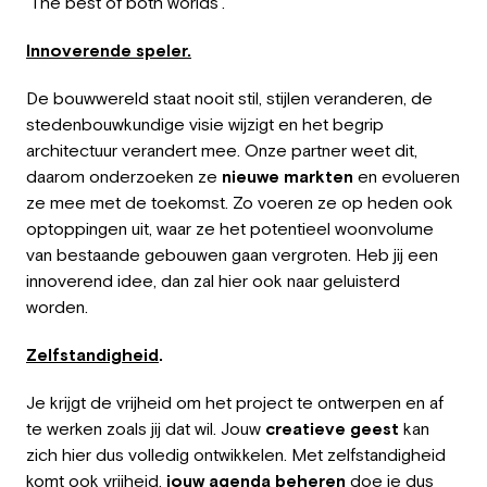
'The best of both worlds'.
Innoverende speler.
De bouwwereld staat nooit stil, stijlen veranderen, de
stedenbouwkundige visie wijzigt en het begrip
architectuur verandert mee. Onze partner weet dit,
daarom onderzoeken ze
nieuwe markten
en evolueren
ze mee met de toekomst. Zo voeren ze op heden ook
optoppingen uit, waar ze het potentieel woonvolume
van bestaande gebouwen gaan vergroten. Heb jij een
innoverend idee, dan zal hier ook naar geluisterd
worden.
Zelfstandigheid
.
Je krijgt de vrijheid om het project te ontwerpen en af
te werken zoals jij dat wil. Jouw
creatieve geest
kan
zich hier dus volledig ontwikkelen. Met zelfstandigheid
komt ook vrijheid,
jouw agenda beheren
doe je dus