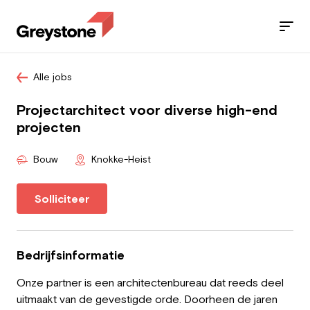
Alle jobs
Jobs
Projectarchitect voor diverse high-end
Diensten
projecten
Sectoren
Bouw
Knokke-Heist
Blog
Solliciteer
Contact
Bedrijfsinformatie
Onze partner is een architectenbureau dat reeds deel
Werknemer
uitmaakt van de gevestigde orde. Doorheen de jaren