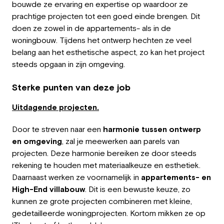
bouwde ze ervaring en expertise op waardoor ze
Werkgever
prachtige projecten tot een goed einde brengen. Dit
doen ze zowel in de appartements- als in de
Werken bij Greystone
woningbouw. Tijdens het ontwerp hechten ze veel
belang aan het esthetische aspect, zo kan het project
Over ons
steeds opgaan in zijn omgeving.
Team
Sterke punten van deze job
NL
Uitdagende projecten.
Door te streven naar een
harmonie tussen ontwerp
en omgeving
, zal je meewerken aan parels van
projecten. Deze harmonie bereiken ze door steeds
rekening te houden met materiaalkeuze en esthetiek.
Daarnaast werken ze voornamelijk in
appartements- en
High-End villabouw
. Dit is een bewuste keuze, zo
kunnen ze grote projecten combineren met kleine,
gedetailleerde woningprojecten. Kortom mikken ze op