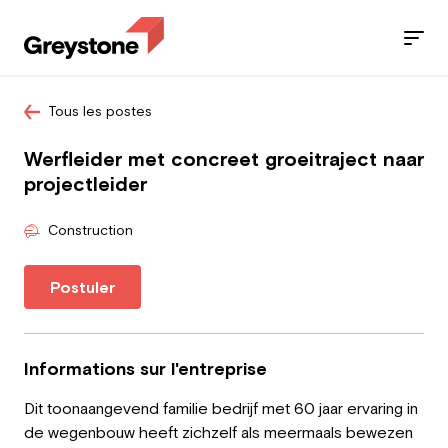
Tous les postes
Jobs
Werfleider met concreet groeitraject naar
Nos services
projectleider
Secteurs
Construction
Blog
Postuler
Contact
Informations sur l'entreprise
Dit toonaangevend familie bedrijf met 60 jaar ervaring in
Travailleur
de wegenbouw heeft zichzelf als meermaals bewezen