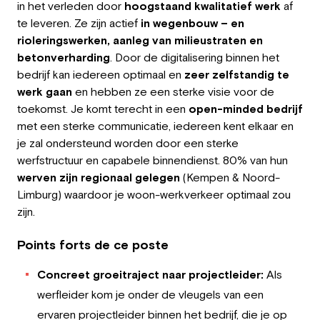
in het verleden door
hoogstaand kwalitatief werk
af
Employeur
te leveren. Ze zijn actief
in wegenbouw – en
rioleringswerken, aanleg van milieustraten en
Travailler chez Greystone
betonverharding
. Door de digitalisering binnen het
bedrijf kan iedereen optimaal en
zeer zelfstandig te
À propos de nous
werk gaan
en hebben ze een sterke visie voor de
toekomst. Je komt terecht in een
open-minded bedrijf
Notre équipe
met een sterke communicatie, iedereen kent elkaar en
je zal ondersteund worden door een sterke
FR
werfstructuur en capabele binnendienst. 80% van hun
werven zijn regionaal gelegen
(Kempen & Noord-
Limburg) waardoor je woon-werkverkeer optimaal zou
zijn.
Points forts de ce poste
Concreet groeitraject naar projectleider:
Als
werfleider kom je onder de vleugels van een
ervaren projectleider binnen het bedrijf, die je op