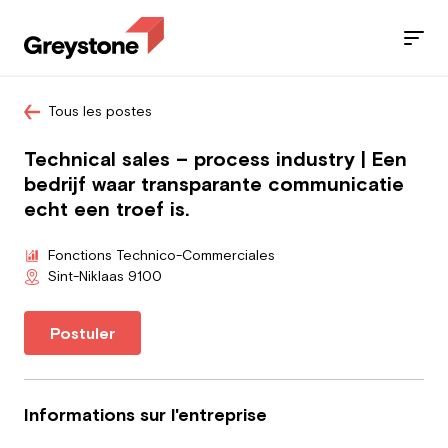
Tous les postes
Jobs
Technical sales – process industry | Een
Nos services
bedrijf waar transparante communicatie
echt een troef is.
Secteurs
Fonctions Technico-Commerciales
Blog
Sint-Niklaas 9100
Contact
Postuler
Informations sur l'entreprise
Travailleur