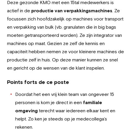
Deze gezonde KMO met een 15tal medewerkers is
Employeur
actief in de
productie van verpakkingsmachines
. Ze
Travailler chez Greystone
focussen zich hoofdzakelijk op machines voor transport
en verpakking van bulk (vb. granulaten die in big bags
À propos de nous
moeten getransporteerd worden). Ze zijn integrator van
machines op maat. Gezien ze zelf de kennis en
Notre équipe
capaciteit hebben nemen ze voor kleinere machines de
productie zelf in huis. Op deze manier kunnen ze snel
FR
en gericht op de wensen van de klant inspelen.
Points forts de ce poste
Doordat het een vrij klein team van ongeveer 15
personen is kom je direct in een
familiale
omgeving
terecht waar iedereen elkaar kent en
helpt. Zo ken je steeds op je medecollega’s
rekenen.