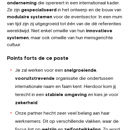
onderneming
die opereert in een internationaal kader.
Employeur
Ze zijn
gespecialiseerd
in het ontwerp en de bouw van
modulaire
systemen
voor de eventsector. In een mum
Travailler chez Greystone
van tijd zijn zij uitgegroeid tot één van de dé referenties
wereldwijd. Niet enkel omwille van hun
innovatieve
À propos de nous
systemen
, maar ook omwille van hun mensgerichte
cultuur.
Notre équipe
Points forts de ce poste
FR
Je zal werken voor een
snelgroeiende
,
vooruitstrevende
organisatie die ondertussen
internationale naam en faam kent. Hierdoor kom jij
terecht in een
stabiele
omgeving
en kies je voor
zekerheid
.
Onze partner hecht zeer veel belang aan haar
werknemers. Dit op verschillende vlakken, waar de
focus ligt op
welzijn
en
zelfontwikkeling
. Zo word