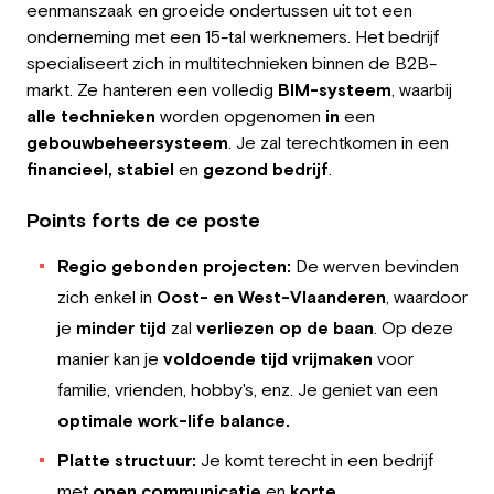
eenmanszaak en groeide ondertussen uit tot een
Employeur
onderneming met een 15-tal werknemers. Het bedrijf
specialiseert zich in multitechnieken binnen de B2B-
Travailler chez Greystone
markt. Ze hanteren een volledig
BIM-systeem
, waarbij
alle technieken
worden opgenomen
in
een
À propos de nous
gebouwbeheersysteem
. Je zal terechtkomen in een
financieel, stabiel
en
gezond bedrijf
.
Notre équipe
Points forts de ce poste
FR
Regio gebonden projecten:
De werven bevinden
zich enkel in
Oost- en West-Vlaanderen
, waardoor
je
minder tijd
zal
verliezen op de baan
. Op deze
manier kan je
voldoende tijd vrijmaken
voor
familie, vrienden, hobby's, enz. Je geniet van een
optimale work-life balance.
Platte structuur:
Je komt terecht in een bedrijf
met
open communicatie
en
korte