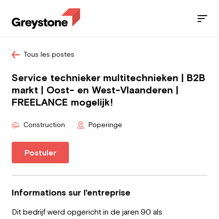
Tous les postes
Jobs
Service technieker multitechnieken | B2B
Nos services
markt | Oost- en West-Vlaanderen |
FREELANCE mogelijk!
Secteurs
Construction
Poperinge
Blog
Postuler
Contact
Informations sur l'entreprise
Travailleur
Dit bedrijf werd opgericht in de jaren 90 als