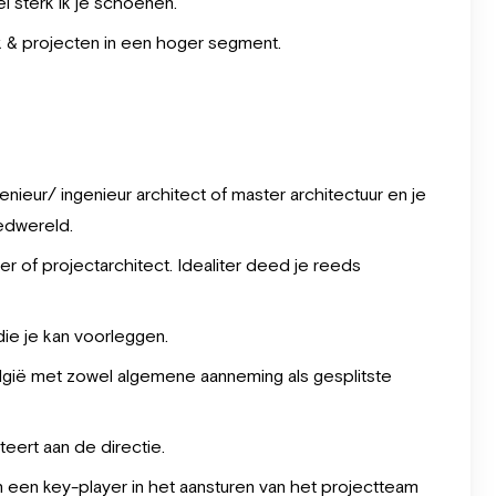
l sterk ik je schoenen.
 & projecten in een hoger segment.
nieur/ ingenieur architect of master architectuur en je
edwereld.
er of projectarchitect. Idealiter deed je reeds
die je kan voorleggen.
lgië met zowel algemene aanneming als gesplitste
ert aan de directie.
 een key-player in het aansturen van het projectteam