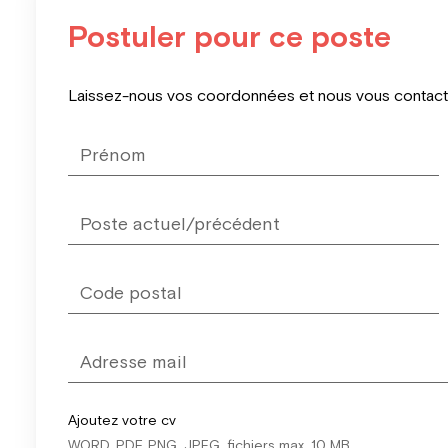
Postuler pour ce poste
Leave
Laissez-nous vos coordonnées et nous vous contacter
this
field
blank
Ajoutez votre cv
WORD, PDF, PNG, JPEG, fichiers max. 10 MB