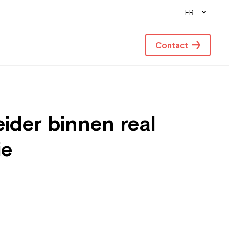
FR
Contact
ider binnen real
ie