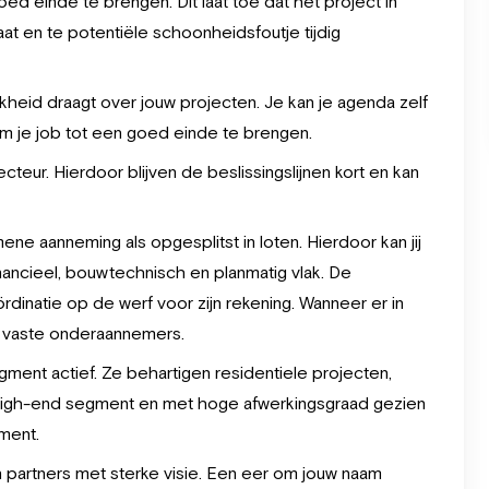
d einde te brengen. Dit laat toe dat het project in
at en te potentiële schoonheidsfoutje tijdig
jkheid draagt over jouw projecten. Je kan je agenda zelf
m je job tot een goed einde te brengen.
teur. Hierdoor blijven de beslissingslijnen kort en kan
e aanneming als opgesplitst in loten. Hierdoor kan jij
nancieel, bouwtechnisch en planmatig vlak. De
natie op de werf voor zijn rekening. Wanneer er in
l vaste onderaannemers.
ent actief. Ze behartigen residentiele projecten,
high-end segment en met hoge afwerkingsgraad gezien
ment.
n partners met sterke visie. Een eer om jouw naam