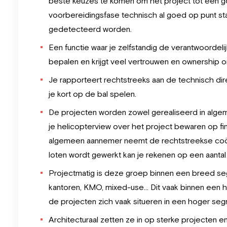
beste keuzes te komen om het project tot een goe
voorbereidingsfase technisch al goed op punt sta
gedetecteerd worden.
Een functie waar je zelfstandig de verantwoordeli
bepalen en krijgt veel vertrouwen en ownership o
Je rapporteert rechtstreeks aan de technisch direc
je kort op de bal spelen.
De projecten worden zowel gerealiseerd in algemen
je helicopterview over het project bewaren op fi
algemeen aannemer neemt de rechtstreekse coördi
loten wordt gewerkt kan je rekenen op een aanta
Projectmatig is deze groep binnen een breed segm
kantoren, KMO, mixed-use… Dit vaak binnen een 
de projecten zich vaak situeren in een hoger seg
Architecturaal zetten ze in op sterke projecten e