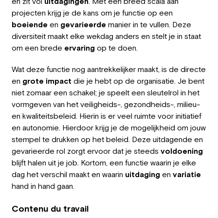
en zit vol
uitdagingen
. Met een breed scala aan
projecten krijg je de kans om je functie op een
boeiende
en
gevarieerde
manier in te vullen. Deze
diversiteit maakt elke wekdag anders en stelt je in staat
om een brede
ervaring
op te doen.
Wat deze functie nog aantrekkelijker maakt, is de directe
en
grote impact
die je hebt op de organisatie. Je bent
niet zomaar een schakel; je speelt een sleutelrol in het
vormgeven van het veiligheids-, gezondheids-, milieu-
en kwaliteitsbeleid. Hierin is er veel ruimte voor initiatief
en autonomie. Hierdoor krijg je de mogelijkheid om jouw
stempel te drukken op het beleid. Deze uitdagende en
gevarieerde rol zorgt ervoor dat je steeds
voldoening
blijft halen uit je job. Kortom, een functie waarin je elke
dag het verschil maakt en waarin
uitdaging
en
variatie
hand in hand gaan.
Contenu du travail