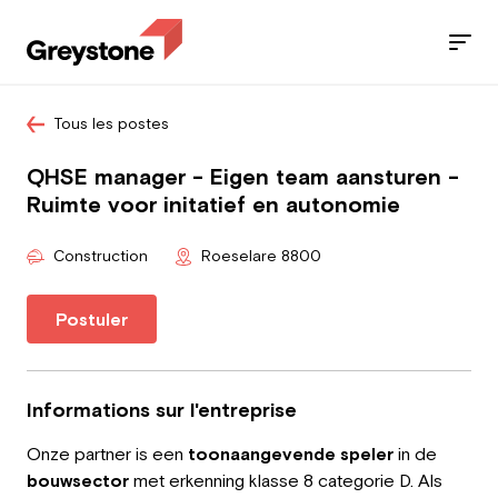
Tous les postes
Jobs
QHSE manager - Eigen team aansturen -
Nos services
Ruimte voor initatief en autonomie
Secteurs
Construction
Roeselare 8800
Blog
Postuler
Contact
Informations sur l'entreprise
Onze partner is een
toonaangevende
speler
in de
Travailleur
bouwsector
met erkenning klasse 8 categorie D. Als