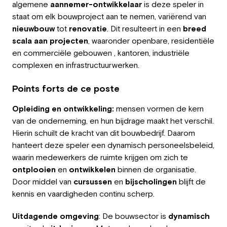
algemene
aannemer-ontwikkelaar
is deze speler in
Employeur
staat om elk bouwproject aan te nemen, variërend van
nieuwbouw
tot
renovatie
. Dit resulteert in een
breed
Travailler chez Greystone
scala aan projecten
, waaronder openbare, residentiële
en commerciële gebouwen , kantoren, industriële
À propos de nous
complexen en infrastructuurwerken.
Notre équipe
Points forts de ce poste
FR
Opleiding en ontwikkeling:
mensen vormen de kern
van de onderneming, en hun bijdrage maakt het verschil.
Hierin schuilt de kracht van dit bouwbedrijf. Daarom
hanteert deze speler een dynamisch personeelsbeleid,
waarin medewerkers de ruimte krijgen om zich te
ontplooien
en
ontwikkelen
binnen de organisatie.
Door middel van
cursussen
en
bijscholingen
blijft de
kennis en vaardigheden continu scherp.
Uitdagende omgeving
: De bouwsector is
dynamisch