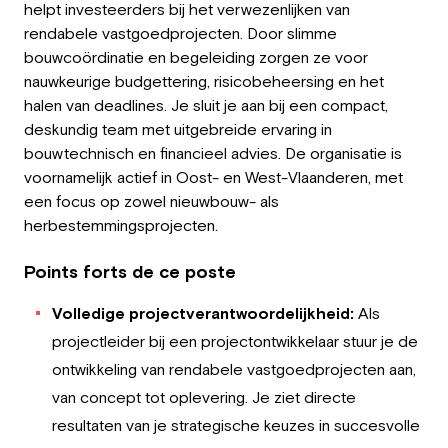
helpt investeerders bij het verwezenlijken van
Employeur
rendabele vastgoedprojecten. Door slimme
bouwcoördinatie en begeleiding zorgen ze voor
Travailler chez Greystone
nauwkeurige budgettering, risicobeheersing en het
halen van deadlines. Je sluit je aan bij een compact,
À propos de nous
deskundig team met uitgebreide ervaring in
bouwtechnisch en financieel advies. De organisatie is
Notre équipe
voornamelijk actief in Oost- en West-Vlaanderen, met
een focus op zowel nieuwbouw- als
FR
herbestemmingsprojecten.
Points forts de ce poste
Volledige projectverantwoordelijkheid:
Als
projectleider bij een projectontwikkelaar stuur je de
ontwikkeling van rendabele vastgoedprojecten aan,
van concept tot oplevering. Je ziet directe
resultaten van je strategische keuzes in succesvolle