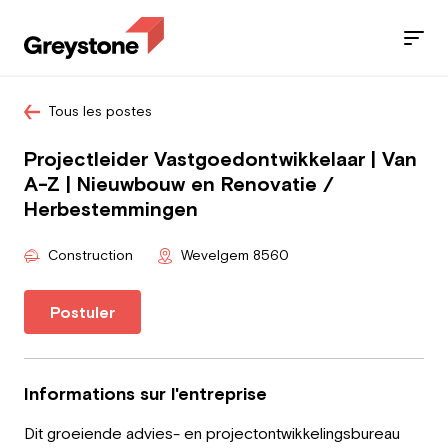
Tous les postes
Jobs
Projectleider Vastgoedontwikkelaar | Van
Nos services
A-Z | Nieuwbouw en Renovatie /
Herbestemmingen
Secteurs
Construction
Wevelgem 8560
Blog
Postuler
Contact
Informations sur l'entreprise
Travailleur
Dit groeiende advies- en projectontwikkelingsbureau