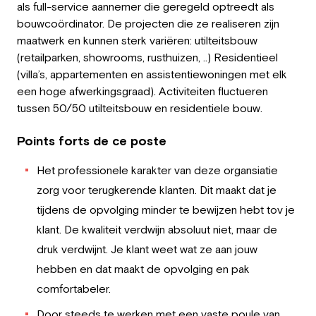
als full-service aannemer die geregeld optreedt als
Employeur
bouwcoördinator. De projecten die ze realiseren zijn
maatwerk en kunnen sterk variëren: utilteitsbouw
Travailler chez Greystone
(retailparken, showrooms, rusthuizen, ..) Residentieel
(villa’s, appartementen en assistentiewoningen met elk
À propos de nous
een hoge afwerkingsgraad). Activiteiten fluctueren
tussen 50/50 utilteitsbouw en residentiele bouw.
Notre équipe
Points forts de ce poste
FR
Het professionele karakter van deze organsiatie
zorg voor terugkerende klanten. Dit maakt dat je
tijdens de opvolging minder te bewijzen hebt tov je
klant. De kwaliteit verdwijn absoluut niet, maar de
druk verdwijnt. Je klant weet wat ze aan jouw
hebben en dat maakt de opvolging en pak
comfortabeler.
Door steeds te werken met een vaste poule van