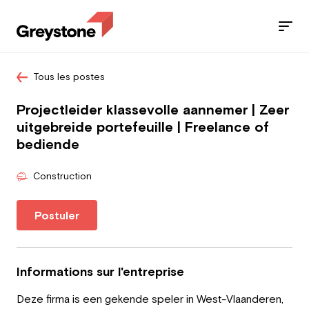
Tous les postes
Jobs
Projectleider klassevolle aannemer | Zeer
Nos services
uitgebreide portefeuille | Freelance of
bediende
Secteurs
Construction
Blog
Postuler
Contact
Informations sur l'entreprise
Travailleur
Deze firma is een gekende speler in West-Vlaanderen,