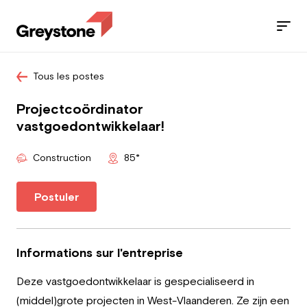
Tous les postes
Jobs
Projectcoördinator
Nos services
vastgoedontwikkelaar!
Secteurs
Construction
85*
Blog
Postuler
Contact
Informations sur l'entreprise
Deze vastgoedontwikkelaar is gespecialiseerd in
Travailleur
(middel)grote projecten in West-Vlaanderen. Ze zijn een