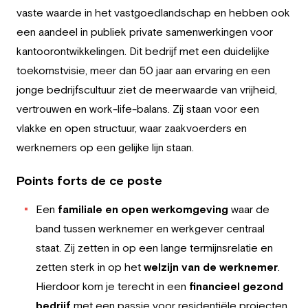
Employeur
vaste waarde in het vastgoedlandschap en hebben ook
een aandeel in publiek private samenwerkingen voor
Travailler chez Greystone
kantoorontwikkelingen. Dit bedrijf met een duidelijke
toekomstvisie, meer dan 50 jaar aan ervaring en een
À propos de nous
jonge bedrijfscultuur ziet de meerwaarde van vrijheid,
vertrouwen en work-life-balans. Zij staan voor een
Notre équipe
vlakke en open structuur, waar zaakvoerders en
FR
werknemers op een gelijke lijn staan.
Points forts de ce poste
Een
familiale en open werkomgeving
waar de
band tussen werknemer en werkgever centraal
staat. Zij zetten in op een lange termijnsrelatie en
zetten sterk in op het
welzijn van de werknemer
.
Hierdoor kom je terecht in een
financieel gezond
bedrijf
met een passie voor residentiële projecten.