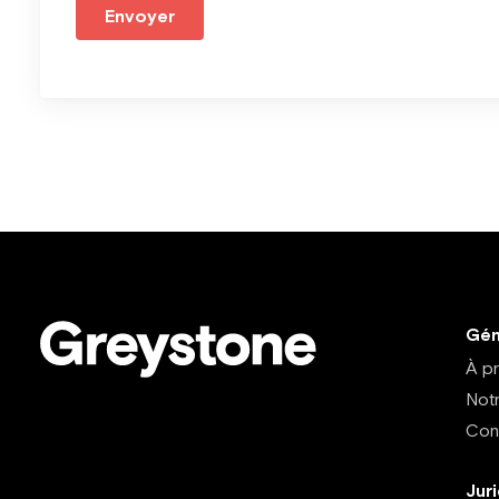
Envoyer
Gén
À p
Not
Con
Jur