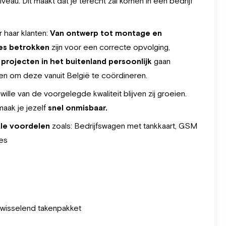
veau. Dit maakt dat je terecht zal komen in een bedrijf
 haar klanten:
Van ontwerp tot montage en
ces betrokken
zijn voor een correcte opvolging,
e
projecten in het buitenland persoonlijk
gaan
zen om deze vanuit België te coördineren.
wille van de voorgelegde kwaliteit blijven zij groeien.
maak je jezelf
snel onmisbaar.
ale voordelen
zoals: Bedrijfswagen met tankkaart, GSM
es
fwisselend takenpakket