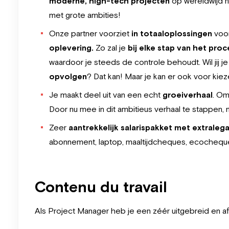
moderne, high-tech projecten
op wereldwijd ni
met grote ambities!
Onze partner voorziet
in totaaloplossingen
voor
oplevering.
Zo zal je
bij elke stap van het pro
waardoor je steeds de controle behoudt. Wil jij j
opvolgen
? Dat kan! Maar je kan er ook voor kie
Je maakt deel uit van een echt
groeiverhaal
. Om
Door nu mee in dit ambitieus verhaal te stappen, 
Zeer
aantrekkelijk salarispakket met extraleg
abonnement, laptop, maaltijdcheques, ecochequ
Contenu du travail
Als Project Manager heb je een zéér uitgebreid en a