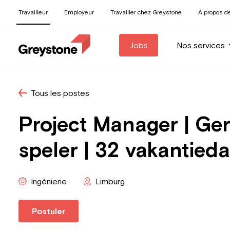
Travailleur
Employeur
Travailler chez Greystone
À propos d
Jobs
Nos services
Tous les postes
Project Manager | Ger
speler | 32 vakantied
Ingénierie
Limburg
Postuler