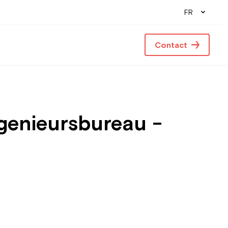
FR
Contact
genieursbureau -