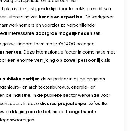
 omvang als reputatie en toestroom van
 plan is deze stijgende lijn door te trekken en dit kan
 een uitbreiding van
kennis en expertise
. De werkgever
n haar werknemers en voorziet zo verschillende
iedt interessante
doorgroeimogelijkheden
aan.
 gekwalificeerd team met zo'n 1400 collega's
ntinenten
. Deze internationale factor in combinatie met
 voor een enorme
verrijking op zowel persoonlijk als
s publieke partijen
deze partner in bij de opgaven
ingenieurs- en architectenbureaus, energie- en
en de industrie. In de publieke sector werken ze voor
erschappen
.
In deze
diverse
projectenportefeuille
ieuwe uitdaging om de befaamde
hoogstaande
rtegenwoordigen.