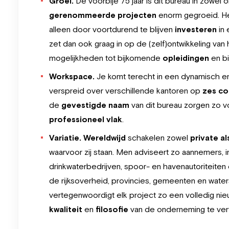
Groei.
De voorbije 75 jaar is dit bureau in zowel
gerenommeerde
projecten
enorm gegroeid. Het
alleen door voortdurend te blijven
investeren
in
zet dan ook graag in op de (zelf)ontwikkeling va
mogelijkheden tot bijkomende
opleidingen
en b
Workspace.
Je komt terecht in een dynamisch en
verspreid over verschillende kantoren op
zes co
de
gevestigde
naam
van dit bureau zorgen zo
professioneel vlak
.
Variatie.
Wereldwijd
schakelen zowel
private al
waarvoor zij staan. Men adviseert zo aannemers, 
drinkwaterbedrijven, spoor- en havenautoriteiten 
de rijksoverheid, provincies, gemeenten en wat
vertegenwoordigt elk project zo een volledig n
kwaliteit
en
filosofie
van de onderneming te ve