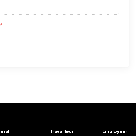
té
.
éral
Travailleur
Employeur