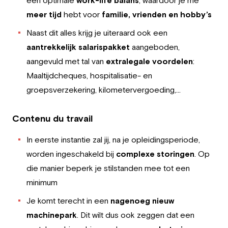
een optimale
work-life balans
, waardoor je me
meer tijd
hebt voor
familie, vrienden en hobby’s
Naast dit alles krijg je uiteraard ook een
aantrekkelijk salarispakket
aangeboden,
aangevuld met tal van
extralegale voordelen
:
Maaltijdcheques, hospitalisatie- en
groepsverzekering, kilometervergoeding,…
Contenu du travail
In eerste instantie zal jij, na je opleidingsperiode,
worden ingeschakeld bij
complexe storingen
. Op
die manier beperk je stilstanden mee tot een
minimum
Je komt terecht in een
nagenoeg nieuw
machinepark
. Dit wilt dus ook zeggen dat een