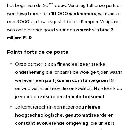
Employeur
ste
het begin van de 20
eeuw. Vandaag telt onze partner
wereldwijd meer dan
10.000 werknemers
, waarvan zo
Travailler chez Greystone
een 3.000 zijn tewerkgesteld in de Kempen. Vorig jaar
was onze partner goed voor een
omzet
van bijna
7
À propos de nous
miljard EUR
.
Notre équipe
Points forts de ce poste
FR
Onze partner is een
financieel zeer sterke
onderneming
die, ondanks de woelige tijden waarin
we leven, een
jaarlijkse en constante groei
Dit
omwille van haar innovatie en kwaliteit. Hierdoor kies
je voor een
zekere en stabiele toekomst
Je komt terecht in een nagenoeg
nieuwe,
hoogtechnologische, geautomatiseerde en
constant evoluerende omgeving,
die
uniek
is