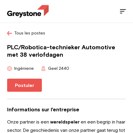
Tous les postes
Jobs
PLC/Robotica-technieker Automotive
Nos services
met 38 verlofdagen
Secteurs
Ingénierie
Geel 2440
Blog
Postuler
Contact
Informations sur l'entreprise
Onze partner is een
wereldspeler
en een begrip in haar
Travailleur
sector. De geschiedenis van onze partner gaat terug tot