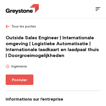
Tous les postes
Jobs
Outside Sales Engineer | Internationale
Nos services
omgeving | Logistieke Automatisatie |
Internationale laadkaart en laadpaal thuis
Secteurs
| Doorgroeimogelijkheden
Blog
Ingénierie
Contact
Postuler
Travailleur
Informations sur l'entreprise