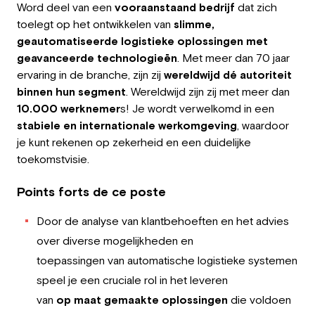
Word deel van een
vooraanstaand bedrijf
dat zich
Employeur
toelegt op het ontwikkelen van
slimme,
geautomatiseerde logistieke oplossingen met
Travailler chez Greystone
geavanceerde technologieën
. Met meer dan 70 jaar
ervaring in de branche, zijn zij
wereldwijd dé autoriteit
À propos de nous
binnen hun segment
. Wereldwijd zijn zij met meer dan
10.000 werknemer
s! Je wordt verwelkomd in een
Notre équipe
st
abiele en internationale werkomgeving
, waardoor
je kunt rekenen op zekerheid en een duidelijke
FR
toekomstvisie.
Points forts de ce poste
Door de analyse van klantbehoeften en het advies
over diverse mogelijkheden en
toepassingen van automatische logistieke systemen
speel je een cruciale rol in het leveren
van
op maat gemaakte oplossingen
die voldoen