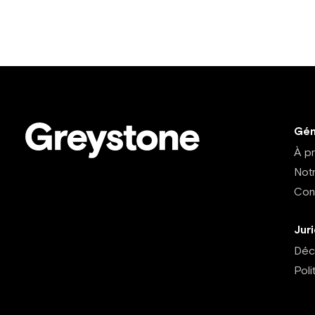
Gén
À p
Not
Con
Jur
Décl
Poli