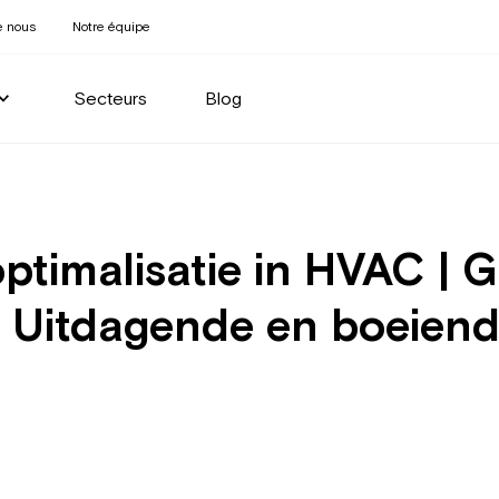
e nous
Notre équipe
Secteurs
Blog
timalisatie in HVAC | G
 | Uitdagende en boeien