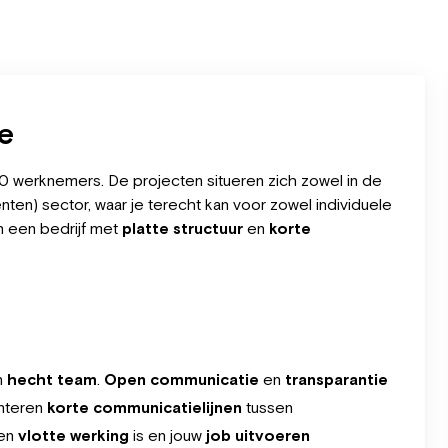
se
100 werknemers. De projecten situeren zich zowel in de
enten) sector, waar je terecht kan voor zowel individuele
 een bedrijf met
platte structuur
en
korte
n
hecht team
.
Open communicatie
en
transparantie
nteren
korte communicatielijnen
tussen
een
vlotte werking
is en jouw
job uitvoeren