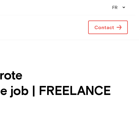
FR
Contact
rote
de job | FREELANCE