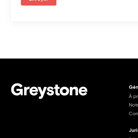
Gén
À p
Not
Con
Jur