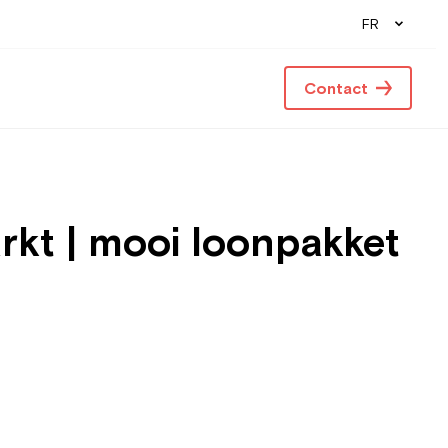
FR
Contact
arkt | mooi loonpakket