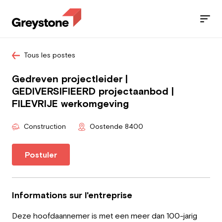
Tous les postes
Jobs
Gedreven projectleider |
Nos services
GEDIVERSIFIEERD projectaanbod |
FILEVRIJE werkomgeving
Secteurs
Construction
Oostende 8400
Blog
Postuler
Contact
Informations sur l'entreprise
Travailleur
Deze hoofdaannemer is met een meer dan 100-jarig