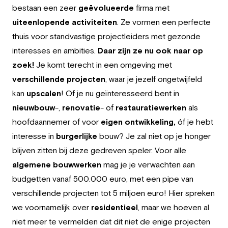
Employeur
bestaan een zeer
geëvolueerde
firma met
uiteenlopende
activiteiten
. Ze vormen een perfecte
Travailler chez Greystone
thuis voor standvastige projectleiders met gezonde
interesses en ambities.
Daar zijn ze nu ook naar op
À propos de nous
zoek!
Je komt terecht in een omgeving met
verschillende
projecten
, waar je jezelf ongetwijfeld
Notre équipe
kan
upscalen
! Of je nu geïnteresseerd bent in
FR
nieuwbouw
-,
renovatie
- of
restauratiewerken
als
hoofdaannemer of voor
eigen ontwikkeling,
óf je hebt
interesse in
burgerlijke
bouw? Je zal niet op je honger
blijven zitten bij deze gedreven speler. Voor alle
algemene
bouwwerken
mag je je verwachten aan
budgetten vanaf 500.000 euro, met een pipe van
verschillende projecten tot 5 miljoen euro! Hier spreken
we voornamelijk over
residentieel
, maar we hoeven al
niet meer te vermelden dat dit niet de enige projecten