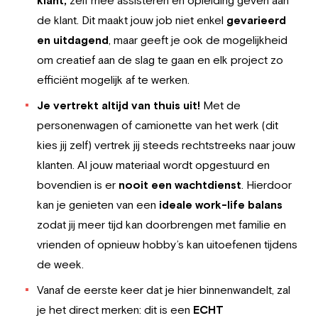
klant,
zelf mee assisteren en opleiding geven aan
de klant. Dit maakt jouw job niet enkel
gevarieerd
en uitdagend
, maar geeft je ook de mogelijkheid
om creatief aan de slag te gaan en elk project zo
efficiënt mogelijk af te werken.
Je vertrekt altijd van thuis uit!
Met de
personenwagen of camionette van het werk (dit
kies jij zelf) vertrek jij steeds rechtstreeks naar jouw
klanten. Al jouw materiaal wordt opgestuurd en
bovendien is er
nooit een wachtdienst
. Hierdoor
kan je genieten van een
ideale work-life balans
zodat jij meer tijd kan doorbrengen met familie en
vrienden of opnieuw hobby’s kan uitoefenen tijdens
de week.
Vanaf de eerste keer dat je hier binnenwandelt, zal
je het direct merken: dit is een
ECHT