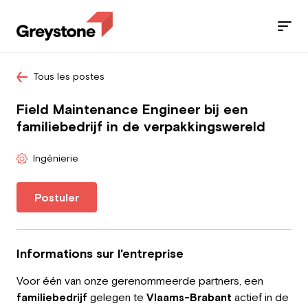
Tous les postes
Jobs
Field Maintenance Engineer bij een
Nos services
familiebedrijf in de verpakkingswereld
Secteurs
Ingénierie
Blog
Postuler
Contact
Informations sur l'entreprise
Voor één van onze gerenommeerde partners, een
Travailleur
familiebedrijf
gelegen te
Vlaams-Brabant
actief in de