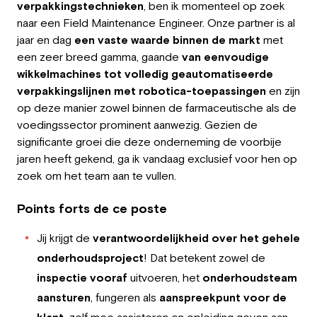
verpakkingstechnieken
, ben ik momenteel op zoek
Employeur
naar een Field Maintenance Engineer. Onze partner is al
jaar en dag
een vaste waarde binnen de markt
met
Travailler chez Greystone
een zeer breed gamma, gaande
van eenvoudige
wikkelmachines tot volledig geautomatiseerde
À propos de nous
verpakkingslijnen met robotica-toepassingen
en zijn
op deze manier zowel binnen de farmaceutische als de
Notre équipe
voedingssector prominent aanwezig. Gezien de
significante groei die deze onderneming de voorbije
FR
jaren heeft gekend, ga ik vandaag exclusief voor hen op
zoek om het team aan te vullen.
Points forts de ce poste
Jij krijgt de
verantwoordelijkheid over het gehele
onderhoudsproject
! Dat betekent zowel de
inspectie vooraf
uitvoeren, het
onderhoudsteam
aansturen
, fungeren als
aanspreekpunt voor de