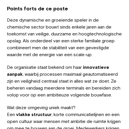
Employeur
Points forts de ce poste
Travailler chez Greystone
Deze dynamische en groeiende speler in de
chemische sector bouwt sinds enkele jaren aan de
À propos de nous
toekomst van veilige, duurzame en hoogtechnologische
opslag. Als onderdeel van een sterke familiale groep
Notre équipe
combineert men de stabiliteit van een gevestigde
waarde met de energie van een scale-up.
FR
De organisatie staat bekend om haar
innovatieve
aanpak
, waarbij processen maximaal geautomatiseerd
zijn en veiligheid centraal staat in alles wat ze doet. Ze
beheren vandaag meerdere terminals en bereiden zich
volop voor op een ambitieuze volgende bouwfase.
Wat deze omgeving uniek maakt?
Een
vlakke structuur
, korte communicatielijnen en een
open cultuur waar mensen met ambitie de ruimte krijgen
om mee te bouwen aan de groei. Medewerkers krijgen