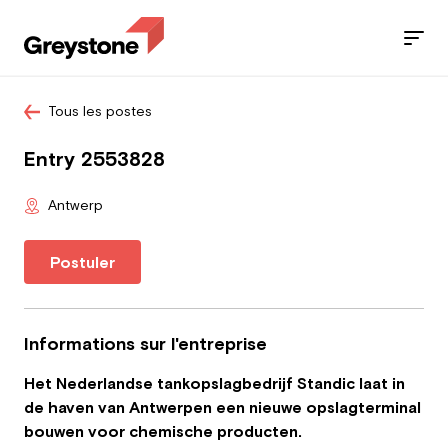
Tous les postes
Jobs
Entry 2553828
Nos services
Antwerp
Secteurs
Postuler
Blog
Contact
Informations sur l'entreprise
Het Nederlandse tankopslagbedrijf Standic laat in
de haven van Antwerpen een nieuwe opslagterminal
Travailleur
bouwen voor chemische producten.