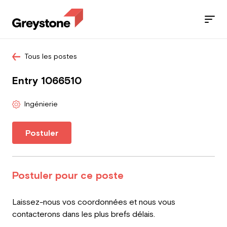
Tous les postes
Jobs
Entry 1066510
Nos services
Ingénierie
Secteurs
Postuler
Blog
Contact
Postuler pour ce poste
Leave
Laissez-nous vos coordonnées et nous vous
this
Travailleur
contacterons dans les plus brefs délais.
field