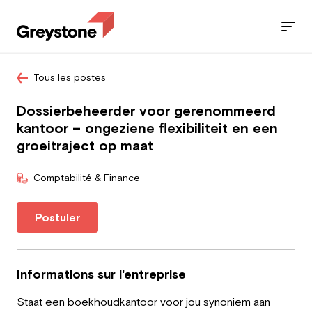
Tous les postes
Jobs
Dossierbeheerder voor gerenommeerd
Nos services
kantoor – ongeziene flexibiliteit en een
groeitraject op maat
Secteurs
Comptabilité & Finance
Blog
Postuler
Contact
Informations sur l'entreprise
Travailleur
Staat een boekhoudkantoor voor jou synoniem aan