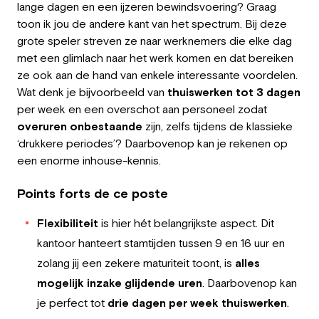
lange dagen en een ijzeren bewindsvoering? Graag
Employeur
toon ik jou de andere kant van het spectrum. Bij deze
grote speler streven ze naar werknemers die elke dag
Travailler chez Greystone
met een glimlach naar het werk komen en dat bereiken
ze ook aan de hand van enkele interessante voordelen.
À propos de nous
Wat denk je bijvoorbeeld van
thuiswerken tot 3 dagen
per week en een overschot aan personeel zodat
Notre équipe
overuren onbestaande
zijn, zelfs tijdens de klassieke
‘drukkere periodes’? Daarbovenop kan je rekenen op
FR
een enorme inhouse-kennis
.
Points forts de ce poste
Flexibiliteit
is hier hét belangrijkste aspect. Dit
kantoor hanteert stamtijden tussen 9 en 16 uur en
zolang jij een zekere maturiteit toont, is
alles
mogelijk inzake glijdende uren
. Daarbovenop kan
je perfect tot
drie dagen per week thuiswerken
.