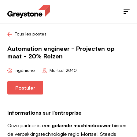
Tous les postes
Jobs
Automation engineer - Projecten op
Nos services
maat - 20% Reizen
Secteurs
Ingénierie
Mortsel 2640
Blog
Postuler
Contact
Informations sur l'entreprise
Onze partner is een
gekende machinebouwer
binnen
Travailleur
de verpakkingstechnologie regio Mortsel. Steeds