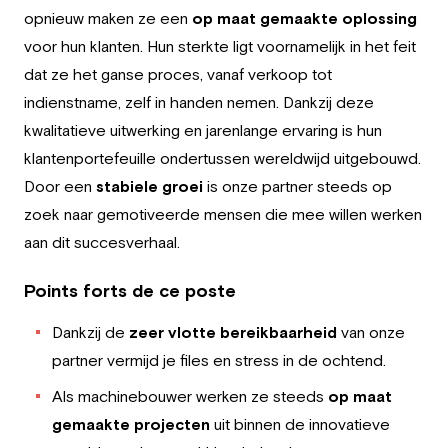
Employeur
opnieuw maken ze een
op maat gemaakte oplossing
voor hun klanten. Hun sterkte ligt voornamelijk in het feit
Travailler chez Greystone
dat ze het ganse proces, vanaf verkoop tot
indienstname, zelf in handen nemen. Dankzij deze
À propos de nous
kwalitatieve uitwerking en jarenlange ervaring is hun
klantenportefeuille ondertussen wereldwijd uitgebouwd.
Notre équipe
Door een
stabiele groei
is onze partner steeds op
FR
zoek naar gemotiveerde mensen die mee willen werken
aan dit succesverhaal.
Points forts de ce poste
Dankzij de
zeer vlotte bereikbaarheid
van onze
partner vermijd je files en stress in de ochtend.
Als machinebouwer werken ze steeds
op maat
gemaakte projecten
uit binnen de innovatieve