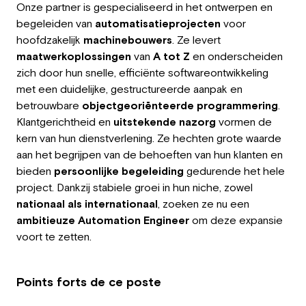
Onze partner is gespecialiseerd in het ontwerpen en
Employeur
begeleiden van
automatisatieprojecten
voor
hoofdzakelijk
machinebouwers
. Ze levert
Travailler chez Greystone
maatwerkoplossingen
van
A tot Z
en onderscheiden
zich door hun snelle, efficiënte softwareontwikkeling
À propos de nous
met een duidelijke, gestructureerde aanpak en
betrouwbare
objectgeoriënteerde
programmering
.
Notre équipe
Klantgerichtheid en
uitstekende nazorg
vormen de
kern van hun dienstverlening. Ze hechten grote waarde
FR
aan het begrijpen van de behoeften van hun klanten en
bieden
persoonlijke begeleiding
gedurende het hele
project. Dankzij stabiele groei in hun niche, zowel
nationaal als internationaal
, zoeken ze nu een
ambitieuze Automation Engineer
om deze expansie
voort te zetten.
Points forts de ce poste