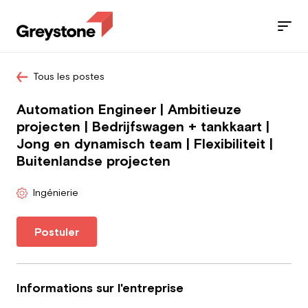
Tous les postes
Jobs
Automation Engineer | Ambitieuze
Nos services
projecten | Bedrijfswagen + tankkaart |
Jong en dynamisch team | Flexibiliteit |
Secteurs
Buitenlandse projecten
Blog
Ingénierie
Contact
Postuler
Travailleur
Informations sur l'entreprise