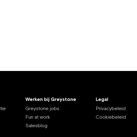
Werken bij Greystone
Legal
tie
Greystone jobs
Privacybeleid
Fun at work
Cookiebeleid
Salesblog