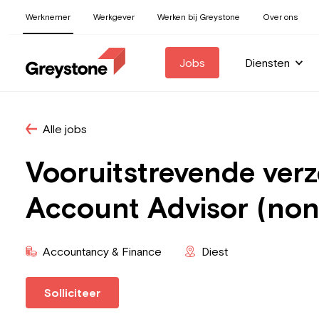
Werknemer
Werkgever
Werken bij Greystone
Over ons
Jobs
Diensten
Alle jobs
Vooruitstrevende ver
Account Advisor (non-
Accountancy & Finance
Diest
Solliciteer