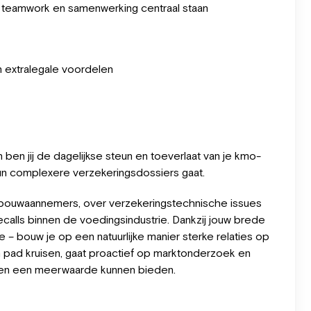
 teamwork en samenwerking centraal staan
an extralegale voordelen
en jij de dagelijkse steun en toeverlaat van je kmo-
un complexere verzekeringsdossiers gaat.
 bouwaannemers, over verzekeringstechnische issues
recalls binnen de voedingsindustrie. Dankzij jouw brede
e – bouw je op een natuurlijke manier sterke relaties op
hun pad kruisen, gaat proactief op marktonderzoek en
ten een meerwaarde kunnen bieden.