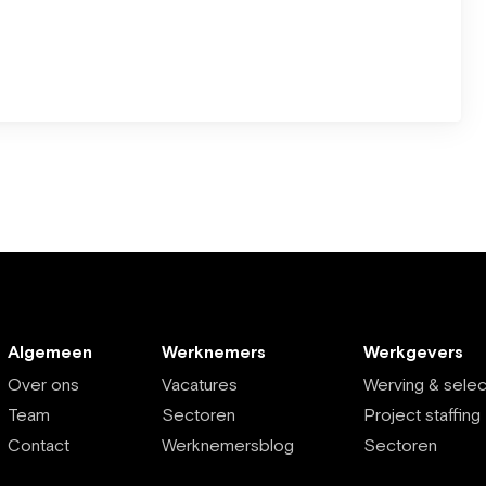
Algemeen
Werknemers
Werkgevers
Over ons
Vacatures
Werving & selec
Team
Sectoren
Project staffing
Contact
Werknemersblog
Sectoren