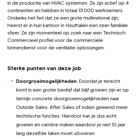
in de productie van HVAC systemen. Ze zijn actief op 4
Werkgever
continenten en hebben in totaal 13.000 werknemers.
Ondanks het feit dat ze een grote multinational zijn,
Werken bij Greystone
heerst er in hun kantoor in Houthalen een zeer familiale
sfeer. Ze zijn momenteel op zoek naar een Technisch
Over ons
Commercieel profiel voor de commerciële
binnendienst voor de ventilatie oplossingen.
Team
NL
Sterke punten van deze job
Doorgroeimogelijkheden
. Doordat je terecht
komt in een groter bedrijf dat blijf groeien zijn er op
termijn concrete doorgroeimogelijkheden naar
Outside Sales, After Sales of indien gewenst meer
technische functies. Hierdoor kan je dus echt
groeien en carrière maken waardoor je niet 10 jaar
lang dezelfde taken moet uitvoeren.