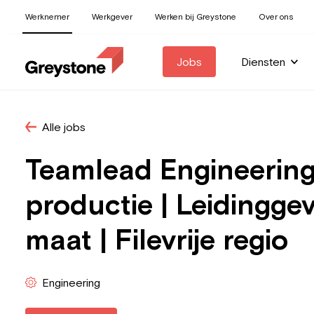
Werknemer
Werkgever
Werken bij Greystone
Over ons
Jobs
Diensten
Alle jobs
Teamlead Engineering 
productie | Leidingge
maat | Filevrije regio
Engineering