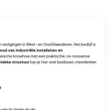
 vestigingen in West- en OostVlaanderen. Het bedrijf is
ud van industriële installaties en
chnische knowhow met een praktische, no-nonsense
vlakke structuur
kan je hier snel beslissen, meedenken
b
 aan te sturen en de