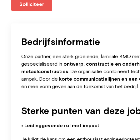
Solliciteer
Bedrijfsinformatie
Onze partner, een sterk groeiende, familiale KMO met
gespecialiseerd in
ontwerp, constructie en onderho
metaalconstructies
. De organisatie combineert te
aanpak. Door de
korte communicatielijnen en een 
én mee vorm geven aan de toekomst van het bedrijf.
Sterke punten van deze jo
• Leidinggevende rol met impact
Je krijgt de kans om een enthousiast engineeringteam