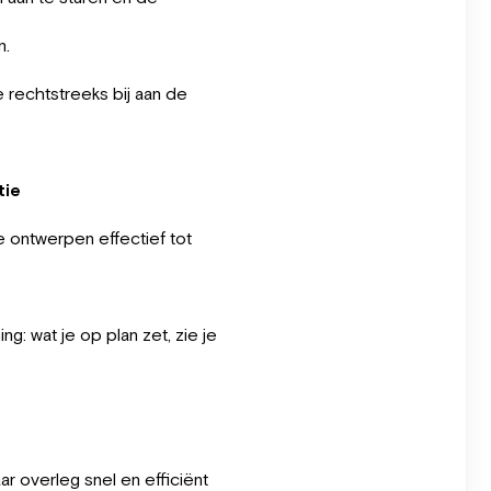
n.
e rechtstreeks bij aan de
tie
e ontwerpen effectief tot
g: wat je op plan zet, zie je
r overleg snel en efficiënt