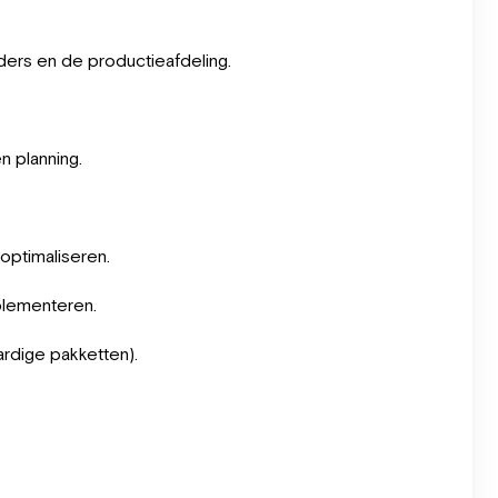
ders en de productieafdeling.
n planning.
optimaliseren.
plementeren.
ardige pakketten).