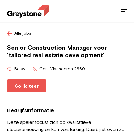
Alle jobs
Jobs
Senior Construction Manager voor
Diensten
'tailored real estate development'
Sectoren
Bouw
Oost Vlaanderen 2660
Blog
Solliciteer
Contact
Bedrijfsinformatie
Deze speler focust zich op kwalitatieve
Werknemer
stadsvernieuwing en kernversterking. Daarbij streven ze