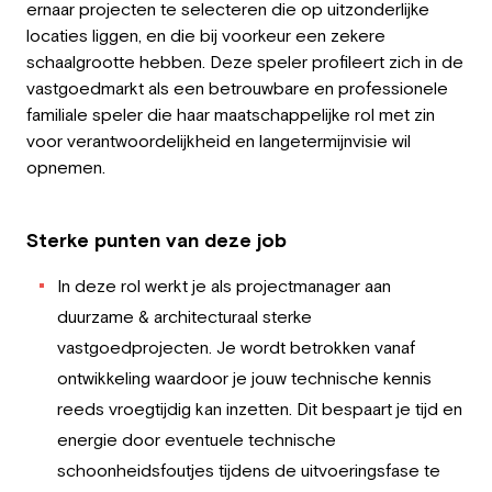
ernaar projecten te selecteren die op uitzonderlijke
Werkgever
locaties liggen, en die bij voorkeur een zekere
schaalgrootte hebben. Deze speler profileert zich in de
Werken bij Greystone
vastgoedmarkt als een betrouwbare en professionele
familiale speler die haar maatschappelijke rol met zin
Over ons
voor verantwoordelijkheid en langetermijnvisie wil
opnemen
.
Team
NL
Sterke punten van deze job
In deze rol werkt je als projectmanager aan
duurzame & architecturaal sterke
vastgoedprojecten. Je wordt betrokken vanaf
ontwikkeling waardoor je jouw technische kennis
reeds vroegtijdig kan inzetten. Dit bespaart je tijd en
energie door eventuele technische
schoonheidsfoutjes tijdens de uitvoeringsfase te