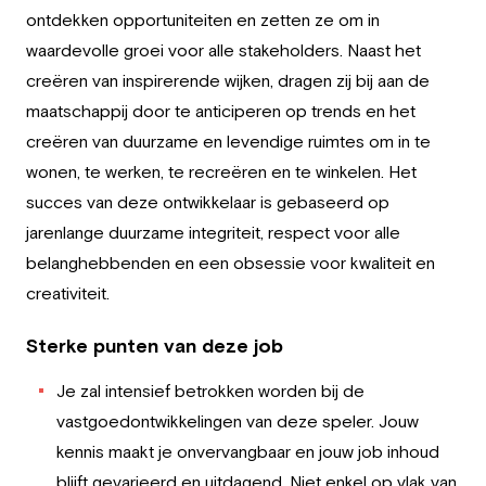
Werkgever
ontdekken opportuniteiten en zetten ze om in
waardevolle groei voor alle stakeholders. Naast het
Werken bij Greystone
creëren van inspirerende wijken, dragen zij bij aan de
maatschappij door te anticiperen op trends en het
Over ons
creëren van duurzame en levendige ruimtes om in te
wonen, te werken, te recreëren en te winkelen. Het
Team
succes van deze ontwikkelaar is gebaseerd op
NL
jarenlange duurzame integriteit, respect voor alle
belanghebbenden en een obsessie voor kwaliteit en
creativiteit.
Sterke punten van deze job
Je zal intensief betrokken worden bij de
vastgoedontwikkelingen van deze speler. Jouw
kennis maakt je onvervangbaar en jouw job inhoud
blijft gevarieerd en uitdagend. Niet enkel op vlak van