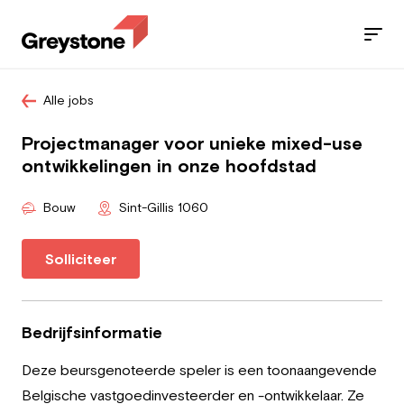
Alle jobs
Jobs
Projectmanager voor unieke mixed-use
Diensten
ontwikkelingen in onze hoofdstad
Sectoren
Bouw
Sint-Gillis 1060
Blog
Solliciteer
Contact
Bedrijfsinformatie
Deze beursgenoteerde speler is een toonaangevende
Werknemer
Belgische vastgoedinvesteerder en -ontwikkelaar. Ze