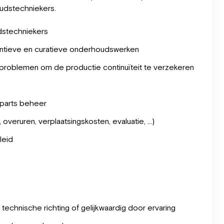
udstechniekers.
dstechniekers
entieve en curatieve onderhoudswerken
sproblemen om de productie continuïteit te verzekeren
 parts beheer
overuren, verplaatsingskosten, evaluatie, …)
leid
chnische richting of gelijkwaardig door ervaring