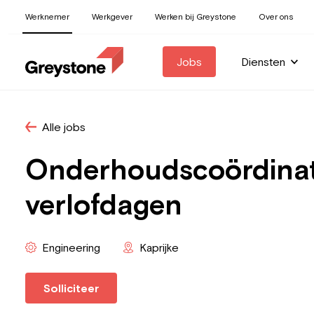
Werknemer
Werkgever
Werken bij Greystone
Over ons
Jobs
Diensten
Alle jobs
Onderhoudscoördinato
verlofdagen
Engineering
Kaprijke
Solliciteer