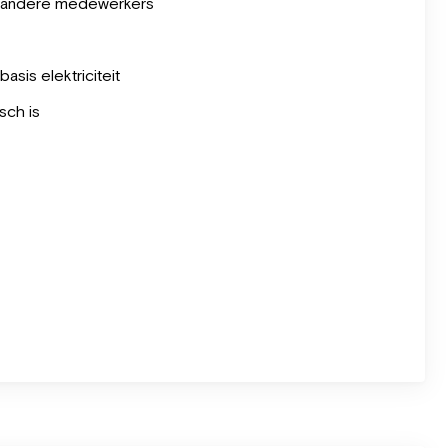
an andere medewerkers
sis elektriciteit
sch is