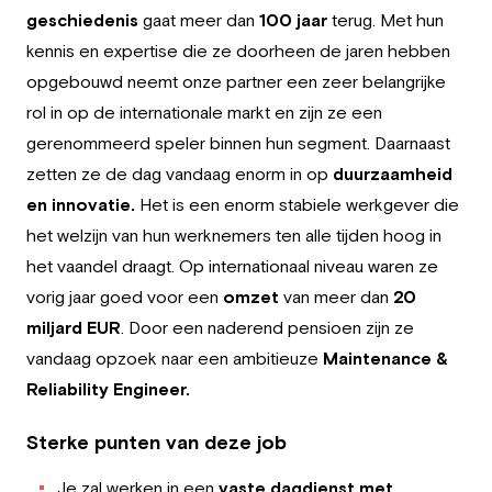
Werkgever
geschiedenis
gaat meer dan
100 jaar
terug. Met hun
kennis en expertise die ze doorheen de jaren hebben
Werken bij Greystone
opgebouwd neemt onze partner een zeer belangrijke
rol in op de internationale markt en zijn ze een
Over ons
gerenommeerd speler binnen hun segment. Daarnaast
zetten ze de dag vandaag enorm in op
duurzaamheid
Team
en innovatie.
Het is een enorm stabiele werkgever die
NL
het welzijn van hun werknemers ten alle tijden hoog in
het vaandel draagt. Op internationaal niveau waren ze
vorig jaar goed voor een
omzet
van meer dan
20
miljard EUR
. Door een naderend pensioen zijn ze
vandaag opzoek naar een ambitieuze
Maintenance &
Reliability Engineer.
Sterke punten van deze job
Je zal werken in een
vaste dagdienst met