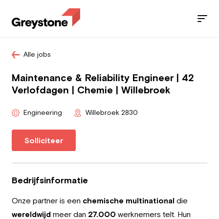
Alle jobs
Jobs
Maintenance & Reliability Engineer | 42
Diensten
Verlofdagen | Chemie | Willebroek
Sectoren
Engineering
Willebroek 2830
Blog
Solliciteer
Contact
Bedrijfsinformatie
Onze partner is een
chemische multinational
die
Werknemer
wereldwijd
meer dan
27.000
werknemers telt. Hun