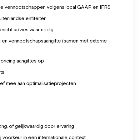
ende vennootschappen volgens local GAAP en IFRS
uitenlandse entiteiten
richt advies waar nodig
ng en vennootschapsaangifte (samen met externe
 pricing aangiftes op
ts
ief mee aan optimalisatieprojecten
g, of gelijkwaardig door ervaring
 voorkeur in een internationale context