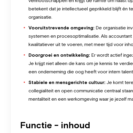
vennootschappen en krijgt de ruimte om naast op
betekent dat je intellectueel geprikkeld blijft én 
organisatie.
Vooruitstrevende omgeving:
De organisatie in
systemen en procesoptimalisatie. Als accountant k
kwalitatiever uit te voeren, met meer tijd voor in
Doorgroei en ontwikkeling:
Er wordt actief inge
Je krijgt niet alleen de kans om je kennis te ver
een onderneming die oog heeft voor intern talent
Stabiele en mensgerichte cultuur:
Je komt terec
collegialiteit en open communicatie centraal staa
mentaliteit en een werkomgeving waar je jezelf m
Functie - inhoud