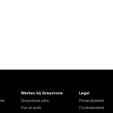
Werken bij Greystone
Legal
tie
Greystone jobs
Privacybeleid
Fun at work
Cookiebeleid