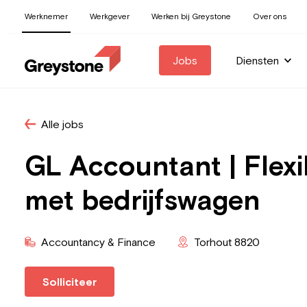
Werknemer
Werkgever
Werken bij Greystone
Over ons
Jobs
Diensten
Alle jobs
GL Accountant | Flexi
met bedrijfswagen
Accountancy & Finance
Torhout 8820
Solliciteer