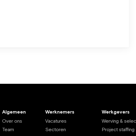
Algemeen
Werknemers
Werkgevers
Over ons
Vacatures
Werving & selec
Team
Sectoren
Project staffing