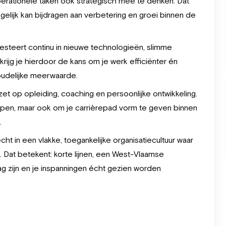
erationele taken ook strategisch mee te denken. Dat
tegelijk kan bijdragen aan verbetering en groei binnen de
vesteert continu in nieuwe technologieën, slimme
rijg je hierdoor de kans om je werk efficiënter én
houdelijke meerwaarde.
zet op opleiding, coaching en persoonlijke ontwikkeling.
diepen, maar ook om je carrièrepad vorm te geven binnen
.
ht in een vlakke, toegankelijke organisatiecultuur waar
n. Dat betekent: korte lijnen, een West-Vlaamse
ag zijn en je inspanningen écht gezien worden