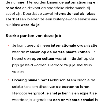
dé
nummer 1
te worden binnen de
automatisering en
Werkgever
robotica
en dit voor de specifieke niche waarin zij
actief z
i
jn. Doordat ze zowel
internationaal
als lokaal
Werken bij Greystone
sterk staan
, bieden ze een buitengewone service aan
hun klant
wereldwijd
.
Over ons
Sterke punten van deze job
Team
Je komt terecht in een
internationale organisatie
NL
waar de
mensen op de eerste plaats komen
. Er
heerst een
open cultuur
waarbij
initiatief
op de
prijs gesteld worden. Hierdoor zal jij je snel thuis
voelen.
Ervaring binnen het technisch team
biedt je de
unieke kans om direct van
de besten
te leren
.
Hierdoor
vergroot je snel je kennis en expertise
,
waardoor je uitgroeit tot
een onmisbare schakel
in