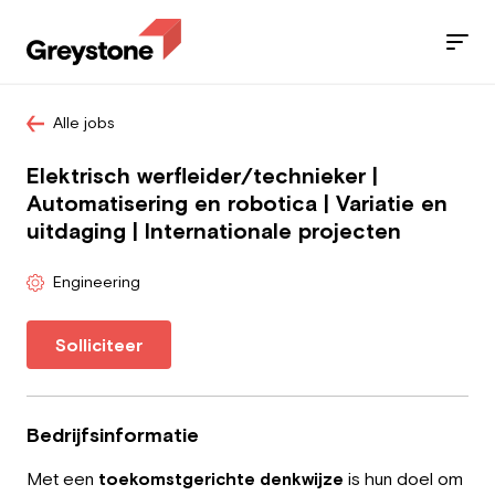
Alle jobs
Jobs
Elektrisch werfleider/technieker |
Diensten
Automatisering en robotica | Variatie en
uitdaging | Internationale projecten
Sectoren
Engineering
Blog
Solliciteer
Contact
Bedrijfsinformatie
Werknemer
Met een
toekomstgerichte denkwijze
is hun doel om