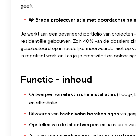
geeft.
🧩
Brede projectvariatie met doordachte sele
Je werkt aan een gevarieerd portfolio van projecten – 
residentiële gebouwen. Zo’n 40% van de dossiers zi
geselecteerd op inhoudelijke meerwaarde, niet op volum
in repetitief werk en kan je je creativiteit en oplossin
Functie - inhoud
Ontwerpen van
elektrische installaties
(hoog-, 
en efficiëntie
Uitvoeren van
technische berekeningen
via ges
Opstellen van
detailontwerpen
en aansturen va
Actieve
samenwerking met interne en externe