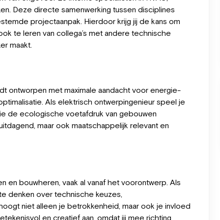
ken. Deze directe samenwerking tussen disciplines
stemde projectaanpak. Hierdoor krijg jij de kans om
 ook te leren van collega’s met andere technische
ker maakt.
ordt ontworpen met maximale aandacht voor energie-
ptimalisatie. Als elektrisch ontwerpingenieur speel je
 die de ecologische voetafdruk van gebouwen
 uitdagend, maar ook maatschappelijk relevant en
ten en bouwheren, vaak al vanaf het voorontwerp. Als
e te denken over technische keuzes,
oogt niet alleen je betrokkenheid, maar ook je invloed
etekenisvol en creatief aan, omdat jij mee richting