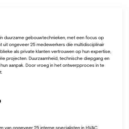
rd in duurzame gebouwtechnieken, met een focus op
t uit ongeveer 25 medewerkers die multidisciplinair
ieke als private klanten vertrouwen op hun expertise,
iële projecten. Duurzaamheid, technische diepgang en
 hun aanpak. Door vroeg in het ontwerpproces in te
t.
b
m van ongeveer 25 interne specialisten in HVAC,