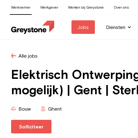
Werknemer
Werkgever
Werken bij Greystone
Over ons
Jobs
Diensten
Alle jobs
Elektrisch Ontwerpin
mogelijk) | Gent | S
Bouw
Ghent
Solliciteer