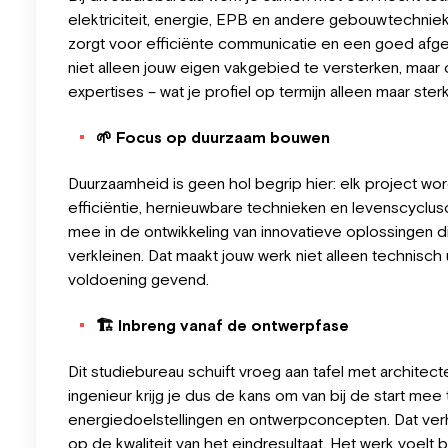
elektriciteit, energie, EPB en andere gebouwtechnie
zorgt voor efficiënte communicatie en een goed afge
niet alleen jouw eigen vakgebied te versterken, maar
expertises – wat je profiel op termijn alleen maar ster
🌱
Focus op duurzaam bouwen
Duurzaamheid is geen hol begrip hier: elk project w
efficiëntie, hernieuwbare technieken en levenscycluso
mee in de ontwikkeling van innovatieve oplossingen
verkleinen. Dat maakt jouw werk niet alleen technisch
voldoening gevend.
🏗️
Inbreng vanaf de ontwerpfase
Dit studiebureau schuift vroeg aan tafel met architec
ingenieur krijg je dus de kans om van bij de start me
energiedoelstellingen en ontwerpconcepten. Dat verh
op de kwaliteit van het eindresultaat. Het werk voelt b