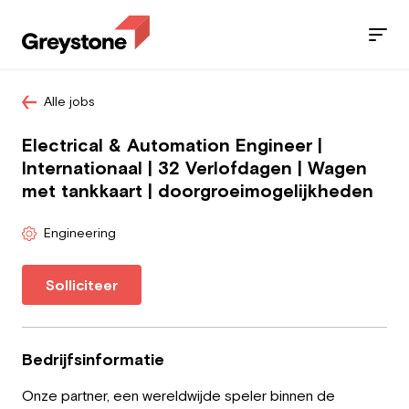
Alle jobs
Jobs
Electrical & Automation Engineer |
Diensten
Internationaal | 32 Verlofdagen | Wagen
met tankkaart | doorgroeimogelijkheden
Sectoren
Engineering
Blog
Solliciteer
Contact
Bedrijfsinformatie
Werknemer
Onze partner, een wereldwijde speler binnen de