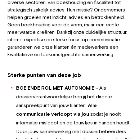
diverse sectoren: van boekhouding en fiscaliteit tot
Werkgever
strategisch zakelijk advies. Hun missie? Ondernemers
helpen groeien met inzicht, advies en betrokkenheid.
Werken bij Greystone
Geen boekhouding voor de vorm, maar een echte
meerwaarde creëren. Dankzij onze duidelijke structuur,
Over ons
interne expertise en sterke focus op communicatie
garanderen we onze klanten én medewerkers een
Team
kwalitatieve en toekomstgerichte samenwerking.
NL
Sterke punten van deze job
BOEIENDE ROL MET AUTONOMIE
– Als
dossierverantwoordelijke ben jij het directe
aanspreekpunt van jouw klanten.
Alle
communicatie verloopt via jou
zodat je nooit
informatie misloopt en de touwtjes in handen houdt.
Door jouw samenwerking met dossierbeheerders