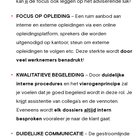
kan jij de focus ook leggen op het adviserende luik!
FOCUS OP OPLEIDING
– Een ruim aanbod aan
interne en externe opleidingen via een online
opleidingsplatform, sprekers die worden
uitgenodigd op kantoor, steun om externe
opleidingen te volgen etc. Deze sterkte wordt
door
veel werknemers benadrukt
!
KWALITATIEVE BEGELEIDING
– Door
duidelijke
interne procedures
en het
vierogenprincipe
zal
je voelen dat je goed begeleid wordt in deze rol. Je
krijgt assistentie van collega’s en de vennoten.
Eveneens wordt
elk dossiers
altijd
intern
besproken
vooraleer je naar de klant gaat.
DUIDELIJKE COMMUNICATIE
– De gestroomlijnde