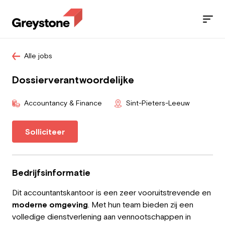
Alle jobs
Jobs
Dossierverantwoordelijke
Diensten
Accountancy & Finance
Sint-Pieters-Leeuw
Sectoren
Solliciteer
Blog
Contact
Bedrijfsinformatie
Dit accountantskantoor is een zeer vooruitstrevende en
moderne omgeving
. Met hun team bieden zij een
Werknemer
volledige dienstverlening aan vennootschappen in