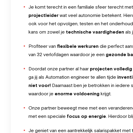
Je komt terecht in een familiale sfeer terecht m
projectleider
wat veel autonomie betekent. Hierd
ook voor het opvolgen, testen en het onderhoude
kans om zowel je
technische vaardigheden
als 
Profiteer van
flexibele werkuren
die perfect aans
van 32 verlofdagen waardoor je een
gezonde ba
Doordat onze partner al haar
projecten volledi
ga jij als Automation engineer te allen tijde
invent
niet voor!
Daarnaast ben je betrokken in iedere s
waardoor je
enorme voldoening
krijgt.
Onze partner beweegt mee met een veranderend
met een speciale
focus op energie
. Hierdoor bli
Je geniet van een aantrekkelijk salarispakket met t