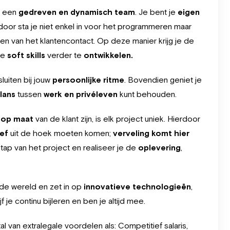
et een
gedreven en dynamisch team
. Je bent je
eigen
oor sta je niet enkel in voor het programmeren maar
n van het klantencontact. Op deze manier krijg je de
je
soft skills
verder te
ontwikkelen.
luiten bij jouw
persoonlijke ritme
. Bovendien geniet je
lans
tussen
werk en privéleven
kunt behouden.
g op maat
van de klant zijn, is elk project uniek. Hierdoor
ief
uit de hoek moeten komen;
verveling komt hier
tap van het project en realiseer je de
oplevering
,
e wereld en zet in op
innovatieve technologieën
,
jf je continu bijleren en ben je altijd mee.
al van extralegale voordelen als: Competitief salaris,