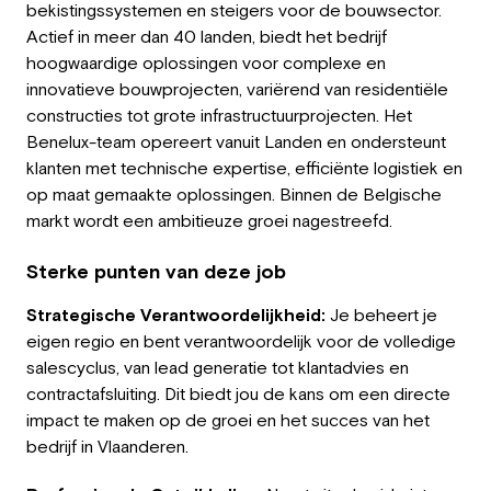
bekistingssystemen en steigers voor de bouwsector.
Werkgever
Actief in meer dan 40 landen, biedt het bedrijf
hoogwaardige oplossingen voor complexe en
Werken bij Greystone
innovatieve bouwprojecten, variërend van residentiële
constructies tot grote infrastructuurprojecten. Het
Over ons
Benelux-team opereert vanuit Landen en ondersteunt
klanten met technische expertise, efficiënte logistiek en
Team
op maat gemaakte oplossingen. Binnen de Belgische
markt wordt een ambitieuze groei nagestreefd.
NL
Sterke punten van deze job
Strategische Verantwoordelijkheid:
Je beheert je
eigen regio en bent verantwoordelijk voor de volledige
salescyclus, van lead generatie tot klantadvies en
contractafsluiting. Dit biedt jou de kans om een directe
impact te maken op de groei en het succes van het
bedrijf in Vlaanderen.