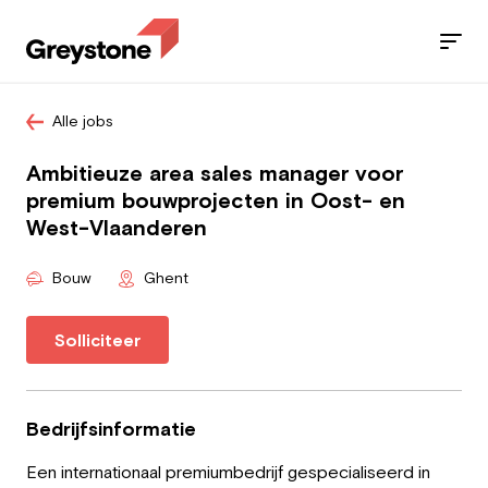
Alle jobs
Jobs
Ambitieuze area sales manager voor
Diensten
premium bouwprojecten in Oost- en
West-Vlaanderen
Sectoren
Bouw
Ghent
Blog
Solliciteer
Contact
Bedrijfsinformatie
Werknemer
Een internationaal premiumbedrijf gespecialiseerd in