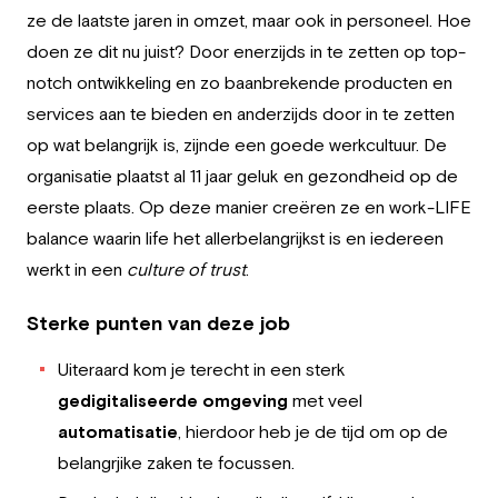
Werkgever
ze de laatste jaren in omzet, maar ook in personeel. Hoe
doen ze dit nu juist? Door enerzijds in te zetten op top-
Werken bij Greystone
notch ontwikkeling en zo baanbrekende producten en
services aan te bieden en anderzijds door in te zetten
Over ons
op wat belangrijk is, zijnde een goede werkcultuur. De
organisatie plaatst al 11 jaar geluk en gezondheid op de
Team
eerste plaats. Op deze manier creëren ze en work-LIFE
NL
balance waarin life het allerbelangrijkst is en iedereen
werkt in een
culture of trust
.
Sterke punten van deze job
Uiteraard kom je terecht in een sterk
gedigitaliseerde omgeving
met veel
automatisatie
, hierdoor heb je de tijd om op de
belangrjike zaken te focussen.