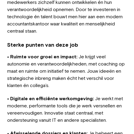
medewerkers zichzelf kunnen ontwikkelen én hun
Werkgever
verantwoordelijkheid opnemen. Door te investeren in
technologie én talent bouwt men hier aan een modern
Werken bij Greystone
accountantskantoor waar kwaliteit en menselijkheid
centraal staan.
Over ons
Sterke punten van deze job
Team
• Ruimte voor groei en impact:
Je krijgt veel
NL
autonomie en verantwoordelijkheden, met coaching op
maat en ruimte om initiatief te nemen. Jouw ideeën en
strategische inbreng maken écht het verschil voor
klanten én collega’s.
• Digitale en efficiënte werkomgeving:
Je werkt met
moderne, performante tools die je werk versnellen en
vereenvoudigen. Innovatie staat centraal, met
ondersteuning vanuit IT en andere specialisten.
• Afwisselende dossiers en klanten:
Je beheert een