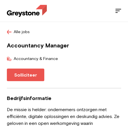
Alle jobs
Jobs
Accountancy Manager
Diensten
Accountancy & Finance
Sectoren
Solliciteer
Blog
Contact
Bedrijfsinformatie
De missie is helder: ondernemers ontzorgen met
efficiënte, digitale oplossingen en deskundig advies. Ze
Werknemer
geloven in een open werkomgeving waarin