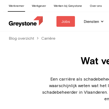
Werknemer
Werkgever
Werken bij Greystone
Over ons
Jobs
Diensten
Blog overzicht
Carrière
Wat v
Een carrière als schadebehee
waarschijnlijk weten wat het 
schadebeheerder in Vlaanderen. 
en