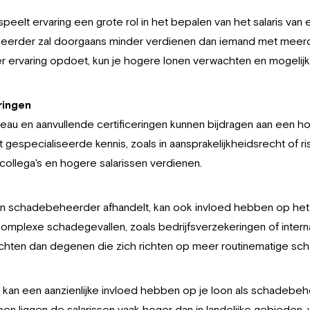
speelt ervaring een grote rol in het bepalen van het salaris v
rder zal doorgaans minder verdienen dan iemand met meerder
r ervaring opdoet, kun je hogere lonen verwachten en mogelij
ringen
eau en aanvullende certificeringen kunnen bijdragen aan een ho
specialiseerde kennis, zoals in aansprakelijkheidsrecht of ri
ollega's en hogere salarissen verdienen.
n schadebeheerder afhandelt, kan ook invloed hebben op het 
mplexe schadegevallen, zoals bedrijfsverzekeringen of interna
chten dan degenen die zich richten op meer routinematige sch
t, kan een aanzienlijke invloed hebben op je loon als schadebeh
pen liggen de salarissen vaak hoger dan in landelijke gebieden