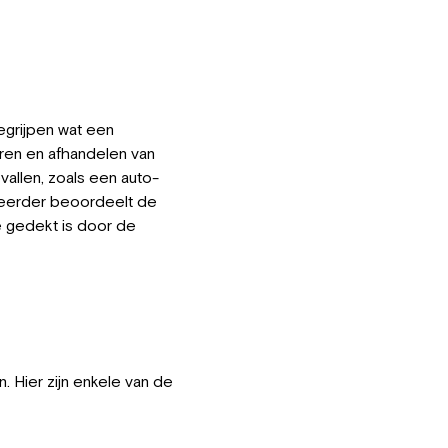
egrijpen wat een
ren en afhandelen van
allen, zoals een auto-
heerder beoordeelt de
e gedekt is door de
. Hier zijn enkele van de