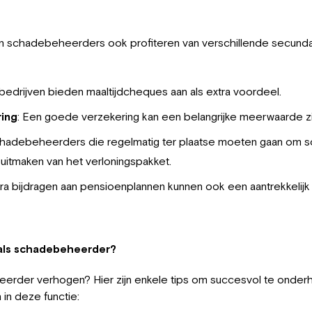
nen schadebeheerders ook profiteren van verschillende secund
 bedrijven bieden maaltijdcheques aan als extra voordeel.
ring
: Een goede verzekering kan een belangrijke meerwaarde zi
chadebeheerders die regelmatig ter plaatse moeten gaan om s
uitmaken van het verloningspakket.
tra bijdragen aan pensioenplannen kunnen ook een aantrekkelijk 
 als schadebeheerder?
eheerder verhogen? Hier zijn enkele tips om succesvol te onde
 in deze functie: