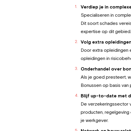
Verdiep je in complex
Specialiseren in complex
Dit soort schades verei
expertise op dit gebied
Volg extra opleidingen
Door extra opleidingen 
opleidingen in risicobe
Onderhandel over bon
Als je goed presteert, 
Bonussen op basis van pr
Blijf up-to-date met d
De verzekeringssector v
producten, regelgeving 
je werkgever.
Netwerk en bouw relat