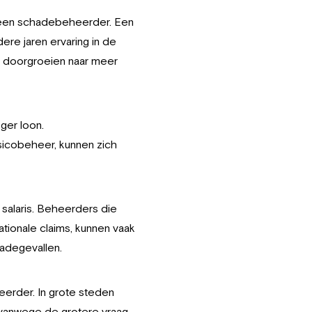
an een schadebeheerder. Een
e jaren ervaring in de
k doorgroeien naar meer
ger loon.
sicobeheer, kunnen zich
salaris. Beheerders die
tionale claims, kunnen vaak
adegevallen.
eerder. In grote steden
, vanwege de grotere vraag