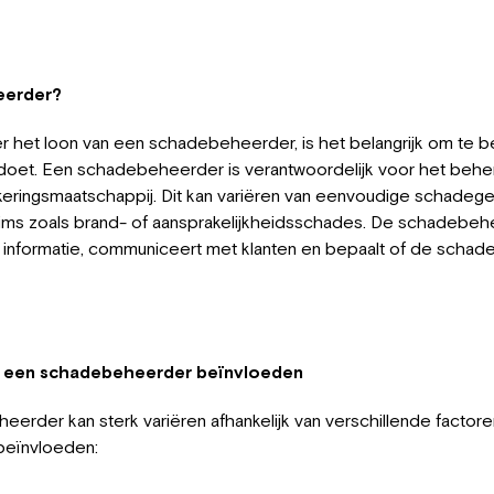
eerder?
 het loon van een schadebeheerder, is het belangrijk om te b
oet. Een schadebeheerder is verantwoordelijk voor het behe
eringsmaatschappij. Dit kan variëren van eenvoudige schadegev
aims zoals brand- of aansprakelijkheidsschades. De schadebe
 informatie, communiceert met klanten en bepaalt of de schad
n een schadebeheerder beïnvloeden
rder kan sterk variëren afhankelijk van verschillende factoren
 beïnvloeden: