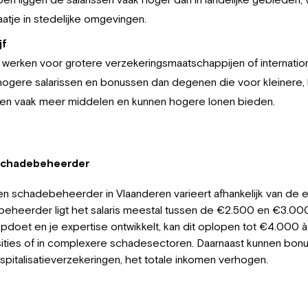
atje in stedelijke omgevingen.
jf
erken voor grotere verzekeringsmaatschappijen of internation
gere salarissen en bonussen dan degenen die voor kleinere, l
en vaak meer middelen en kunnen hogere lonen bieden.
schadebeheerder
n schadebeheerder in Vlaanderen varieert afhankelijk van de
eheerder ligt het salaris meestal tussen de €2.500 en €3.00
opdoet en je expertise ontwikkelt, kan dit oplopen tot €4.000
osities of in complexere schadesectoren. Daarnaast kunnen bon
spitalisatieverzekeringen, het totale inkomen verhogen.