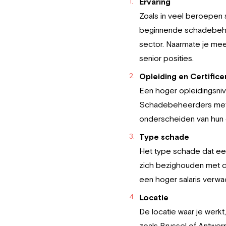
Ervaring
Zoals in veel beroepen 
beginnende schadebehee
sector. Naarmate je mee
senior posities.
Opleiding en Certifice
Een hoger opleidingsniv
Schadebeheerders met ge
onderscheiden van hun c
Type schade
Het type schade dat ee
zich bezighouden met co
een hoger salaris verwa
Locatie
De locatie waar je werk
zoals Brussel of Antwer