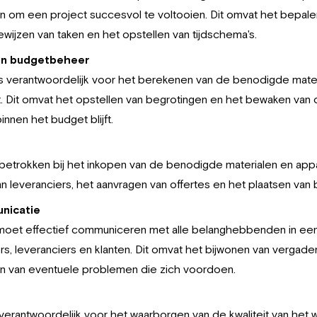
ijn om een project succesvol te voltooien. Dit omvat het bepal
ijzen van taken en het opstellen van tijdschema's.
en budgetbeheer
s verantwoordelijk voor het berekenen van de benodigde mater
. Dit omvat het opstellen van begrotingen en het bewaken van 
innen het budget blijft.
betrokken bij het inkopen van de benodigde materialen en appar
 leveranciers, het aanvragen van offertes en het plaatsen van b
nicatie
oet effectief communiceren met alle belanghebbenden in een
s, leveranciers en klanten. Dit omvat het bijwonen van vergade
n van eventuele problemen die zich voordoen.
verantwoordelijk voor het waarborgen van de kwaliteit van het 