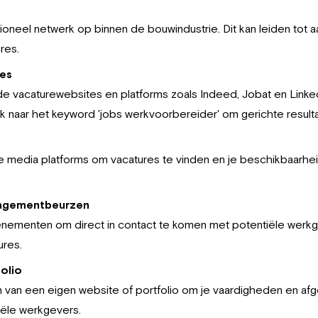
oneel netwerk op binnen de bouwindustrie. Dit kan leiden tot 
res.
tes
e vacaturewebsites en platforms zoals Indeed, Jobat en Linke
k naar het keyword 'jobs werkvoorbereider' om gerichte resultat
e media platforms om vacatures te vinden en je beschikbaarhe
agementbeurzen
ementen om direct in contact te komen met potentiële werk
ures.
olio
van een eigen website of portfolio om je vaardigheden en af
iële werkgevers.