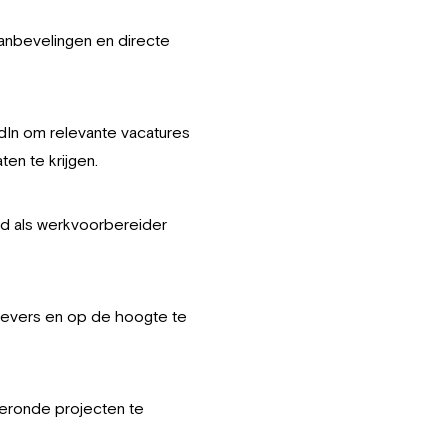
aanbevelingen en directe
dIn om relevante vacatures
en te krijgen.
id als werkvoorbereider
gevers en op de hoogte te
geronde projecten te