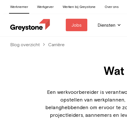
Werknemer
Werkgever
Werken bij Greystone
Over ons
Jobs
Diensten
Blog overzicht
Carrière
Wat 
Een werkvoorbereider is verantwo
opstellen van werkplannen,
belanghebbenden om ervoor te zor
projectleiders, aannemers en lev