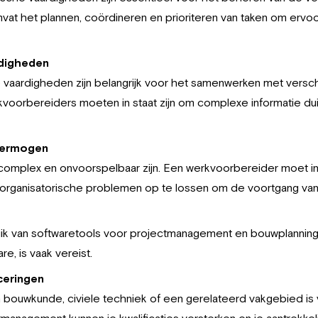
vat het plannen, coördineren en prioriteren van taken om ervoo
digheden
aardigheden zijn belangrijk voor het samenwerken met versch
oorbereiders moeten in staat zijn om complexe informatie dui
vermogen
mplex en onvoorspelbaar zijn. Een werkvoorbereider moet in s
 organisatorische problemen op te lossen om de voortgang van
uik van softwaretools voor projectmanagement en bouwplanning
, is vaak vereist.
iceringen
n bouwkunde, civiele techniek of een gerelateerd vakgebied is 
ctmanagement kunnen je kwalificaties versterken en je aantrekke