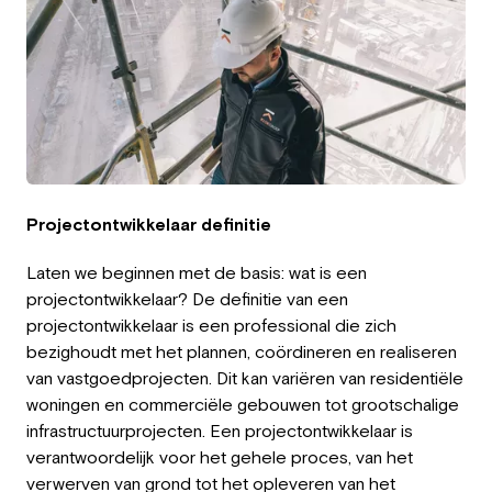
Werkgever
Werken bij Greystone
Over ons
Team
Projectontwikkelaar definitie
NL
Laten we beginnen met de basis: wat is een
projectontwikkelaar? De definitie van een
projectontwikkelaar is een professional die zich
bezighoudt met het plannen, coördineren en realiseren
van vastgoedprojecten. Dit kan variëren van residentiële
woningen en commerciële gebouwen tot grootschalige
infrastructuurprojecten. Een projectontwikkelaar is
verantwoordelijk voor het gehele proces, van het
verwerven van grond tot het opleveren van het