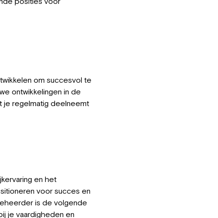
nde posities voor
ontwikkelen om succesvol te
uwe ontwikkelingen in de
at je regelmatig deelneemt
jkervaring en het
ositioneren voor succes en
ebeheerder is de volgende
 bij je vaardigheden en