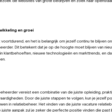
Bezoek de websites van grote bedrijven en zoek naar openstaa
ikkeling en groei
voortdurend, en het is belangrijk om jezelf continu te blijven 
eheerder. Dit betekent dat je op de hoogte moet blijven van nie
 in klantbehoeften, nieuwe technologieën en markttrends, en d
sen.
heerder vereist een combinatie van de juiste opleiding, prakti
vaardigheden. Door de juiste stappen te volgen, kun je jezelf p
en in relatiebeheer. Het vinden van de juiste vacature relati
de juiste aanpak zul je zeker de perfecte positie vinden die past