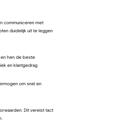
nen communiceren met
n duidelijk uit te leggen
n en hen de beste
iek en klantgedrag.
 vermogen om snel en
waarden. Dit vereist tact
n.