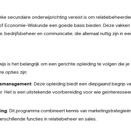
ke secundaire onderwijsrichting vereist is om relatiebeheerde
l of Economie-Wiskunde een goede basis bieden. Deze vakken 
 bedrijfsbeheer en communicatie, die allemaal nuttig zijn in een
js is het belangrijk om een gerichte opleiding te volgen die j
re opties zijn:
jfsmanagement
: Deze opleiding biedt een diepgaand begrip va
r. Het is een uitstekende voorbereiding voor wie geïnteresseer
ing
: Dit programma combineert kennis van marketingstrategieën
erschillende functies in relatiebeheer en sales.