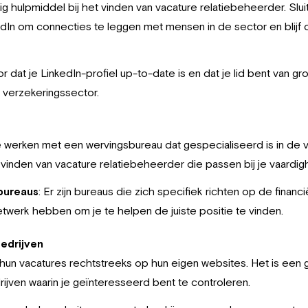
g hulpmiddel bij het vinden van vacature relatiebeheerder. Sluit
edIn om connecties te leggen met mensen in de sector en blijf
or dat je LinkedIn-profiel up-to-date is en dat je lid bent van gr
 verzekeringssector.
erken met een wervingsbureau dat gespecialiseerd is in de ve
t vinden van vacature relatiebeheerder die passen bij je vaardi
bureaus
: Er zijn bureaus die zich specifiek richten op de finan
twerk hebben om je te helpen de juiste positie te vinden.
bedrijven
 hun vacatures rechtstreeks op hun eigen websites. Het is ee
rijven waarin je geïnteresseerd bent te controleren.