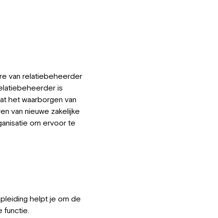
re van relatiebeheerder
relatiebeheerder is
mvat het waarborgen van
ren van nieuwe zakelijke
anisatie om ervoor te
opleiding helpt je om de
 functie.