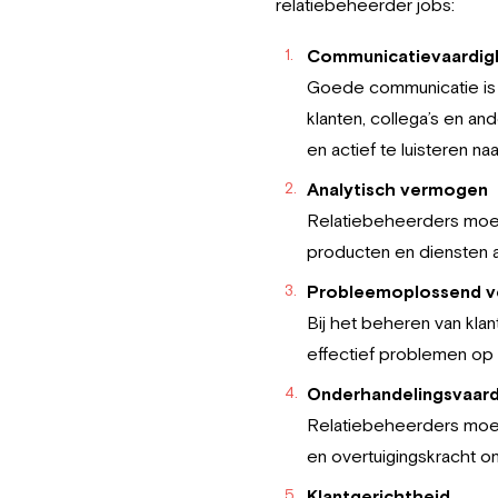
relatiebeheerder jobs:
Communicatievaardi
Goede communicatie is 
klanten, collega’s en a
en actief te luisteren n
Analytisch vermogen
Relatiebeheerders moete
producten en diensten a
Probleemoplossend 
Bij het beheren van kla
effectief problemen op 
Onderhandelingsvaar
Relatiebeheerders moete
en overtuigingskracht om
Klantgerichtheid