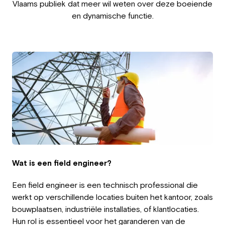
Vlaams publiek dat meer wil weten over deze boeiende
Werkgever
en dynamische functie.
Werken bij Greystone
Over ons
Team
NL
Wat is een field engineer?
Een field engineer is een technisch professional die
werkt op verschillende locaties buiten het kantoor, zoals
bouwplaatsen, industriële installaties, of klantlocaties.
Hun rol is essentieel voor het garanderen van de