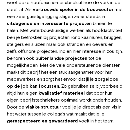
weet deze hoofdaannemer absoluut hoe de vork in de
Employer
steel zit. Als
vertrouwde speler in de bouwsector
met
een zeer gunstige ligging slagen ze er steeds in
Working at Greystone
uitdagende en interessante projecten
binnen te
halen. Met waterbouwkundige werken als hoofdactiviteit
About us
ben je betrokken bij projecten rond kaaimuren, bruggen,
steigers en sluizen maar ook stranden en oevers en
Team
zelfs offshore projecten. Indien hier interesse in zou zijn,
behoren ook
buitenlandse projecten
tot de
EN
mogelijkheden. Met de vele ondersteunende diensten
maakt dit bedrijf het een stuk aangenamer voor hun
medewerkers en zorgt het ervoor dat jij je
zorgeloos
op de job kan focussen
. Zo gebruiken ze bijvoorbeeld
altijd hun eigen
kwalitatief materieel
dat door hun
eigen bedrijfstechniekers optimaal wordt onderhouden.
Door de
vlakke structuur
voel je je direct als een vis in
het water tussen je collega’s wat maakt dat je je
gerespecteerd en gewaardeerd
voelt in het team.