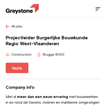
All jobs
Jobs
Projectleider Burgerlijke Bouwkunde
Services
Regio West-Vlaanderen
Sectors
Construction
Brugge 8000
Blog
Apply
Contact
Company info
Met al
meer dan een eeuw ervaring
met bouwwerken
Employee
in en rond de havens, rivieren en maritieme omgevingen