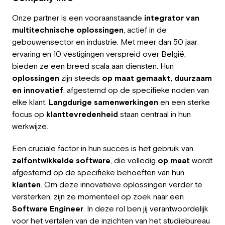
Employer
Onze partner is een vooraanstaande
integrator van
multitechnische oplossingen
, actief in de
Working at Greystone
gebouwensector en industrie. Met meer dan 50 jaar
ervaring en 10 vestigingen verspreid over België,
About us
bieden ze een breed scala aan diensten. Hun
oplossingen
zijn steeds
op maat gemaakt, duurzaam
Team
en innovatief
, afgestemd op de specifieke noden van
elke klant.
Langdurige samenwerkingen
en een sterke
EN
focus op
klanttevredenheid
staan centraal in hun
werkwijze.
Een cruciale factor in hun succes is het gebruik van
zelfontwikkelde software
, die volledig
op maat
wordt
afgestemd op de specifieke behoeften van hun
klanten
. Om deze innovatieve oplossingen verder te
versterken, zijn ze momenteel op zoek naar een
Software Engineer
. In deze rol ben jij verantwoordelijk
voor het vertalen van de inzichten van het studiebureau