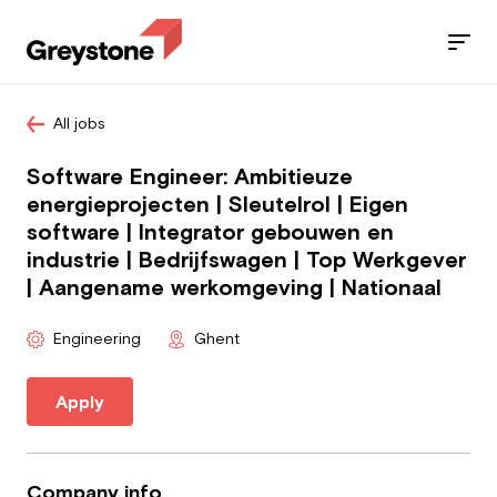
All jobs
Jobs
Software Engineer: Ambitieuze
Services
energieprojecten | Sleutelrol | Eigen
software | Integrator gebouwen en
Sectors
industrie | Bedrijfswagen | Top Werkgever
| Aangename werkomgeving | Nationaal
Blog
Engineering
Ghent
Contact
Apply
Employee
Company info